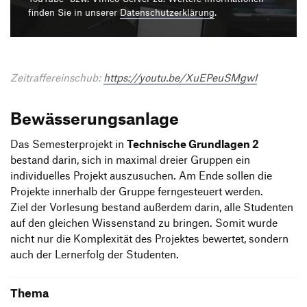
Produktgestaltung B.A.
Transfer und Kooperation
finden Sie in unserer
Datenschutzerklärung
.
Strategische Gestaltung M.A.
Zeitraffereinschub:
https://youtu.be/XuEPeuSMgwI
Bewässerungsanlage
Das Semesterprojekt in
Technische Grundlagen 2
bestand darin, sich in maximal dreier Gruppen ein
individuelles Projekt auszusuchen. Am Ende sollen die
Projekte innerhalb der Gruppe ferngesteuert werden.
Ziel der Vorlesung bestand außerdem darin, alle Studenten
auf den gleichen Wissenstand zu bringen. Somit wurde
nicht nur die Komplexität des Projektes bewertet, sondern
auch der Lernerfolg der Studenten.
Thema