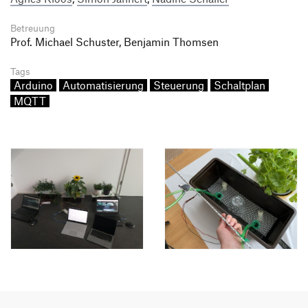
Betreuung
Prof. Michael Schuster, Benjamin Thomsen
Tags
Arduino
Automatisierung
Steuerung
Schaltplan
MQTT