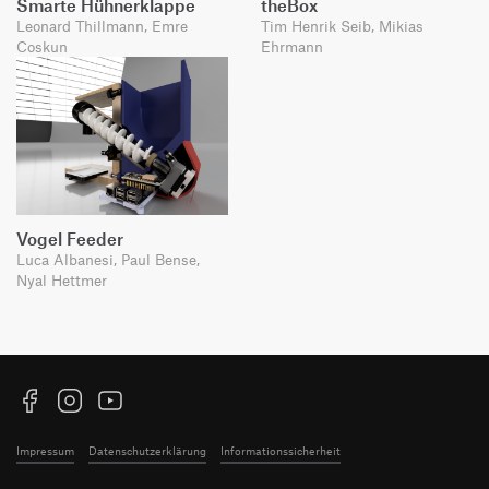
Smarte Hühnerklappe
theBox
Leonard Thillmann, Emre
Tim Henrik Seib, Mikias
Coskun
Ehrmann
Vogel Feeder
Luca Albanesi, Paul Bense,
Nyal Hettmer
Facebook
Instagram
YouTube
Impressum
Datenschutzerklärung
Informationssicherheit