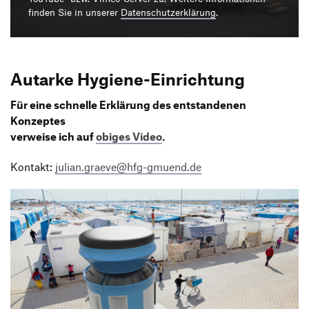
Produktgestaltung B.A.
Transfer und Kooperation
finden Sie in unserer
Datenschutzerklärung
.
Strategische Gestaltung M.A.
Autarke Hygiene-Einrichtung
Für eine schnelle Erklärung des entstandenen
Konzeptes
verweise ich auf
obiges Video
.
Kontakt:
julian.graeve@hfg-gmuend.de