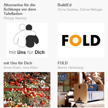
Alternative für die
BuildEd
Schlange vor dem
Alina Gaidies, Celine Metzger
Tafelladen
Philipp Niechoj
mit Uns für Dich
FOLD
Anne Stahl, Jona Klem
Moritz Hartstang