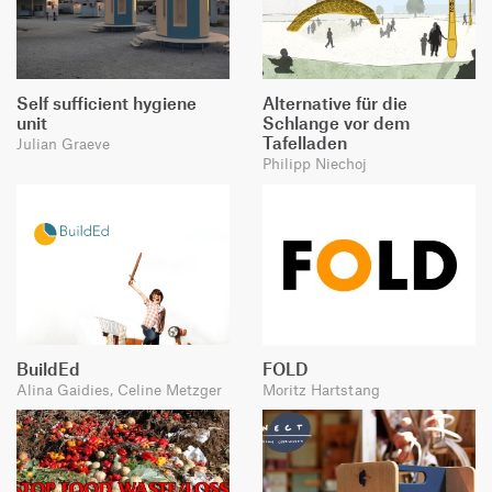
Self sufficient hygiene
Alternative für die
unit
Schlange vor dem
Tafelladen
Julian Graeve
Philipp Niechoj
BuildEd
FOLD
Alina Gaidies, Celine Metzger
Moritz Hartstang