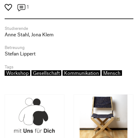
1
Studierende
Anne Stahl, Jona Klem
Betreuung
Stefan Lippert
Tags
Workshop
Gesellschaft
Kommunikation
Mensch