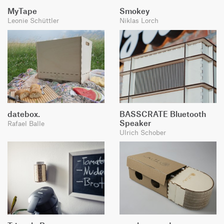
MyTape
Smokey
Leonie Schüttler
Niklas Lorch
datebox.
BASSCRATE Bluetooth
Speaker
Rafael Balle
Ulrich Schober