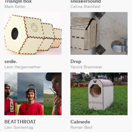
Triangle Box
sneakersound
Mark Keller
Celina Steinfeld
smile.
Drop
Leon Hergenroether
Yannik Braxmeier
BEATTHROAT
Calmede
Levi Sonnentag
Roman Best