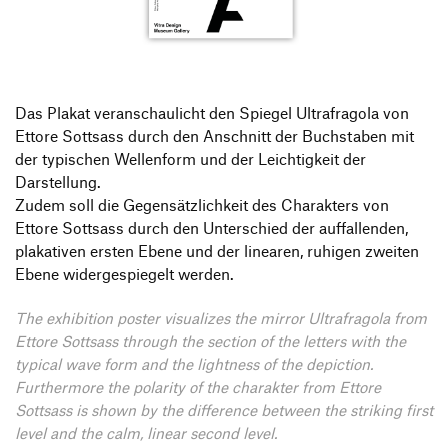
Produktgestaltung B.A.
Transfer und Kooperation
Strategische Gestaltung M.A.
Das Plakat veranschaulicht den Spiegel Ultrafragola von
Ettore Sottsass durch den Anschnitt der Buchstaben mit
der typischen Wellenform und der Leichtigkeit der
Darstellung.
Zudem soll die Gegensätzlichkeit des Charakters von
Ettore Sottsass durch den Unterschied der auffallenden,
plakativen ersten Ebene und der linearen, ruhigen zweiten
Ebene widergespiegelt werden.
The exhibition poster visualizes the mirror Ultrafragola from
Ettore Sottsass through the section of the letters with the
typical wave form and the lightness of the depiction.
Furthermore the polarity of the charakter from Ettore
Sottsass is shown by the difference between the striking first
level and the calm, linear second level.