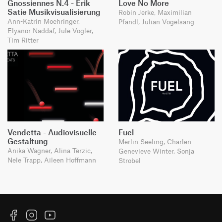
Gnossiennes N.4 - Erik
Love No More
Satie Musikvisualisierung
Robin Jerke, Maximilian
Ann-Katrin Moehringer,
Pfandl, Julian Vogelsang
Elyanor Naddaf, Jule Vogler,
Tim Ritter
Vendetta - Audiovisuelle
Fuel
Gestaltung
Merlin Seeling, Charlen
Anika Wagner, Alina Terzic,
Genevieve Winter, Sonja
Nele Trapp, Aileen Hoffmann
Strobel
Facebook
Instagram
YouTube