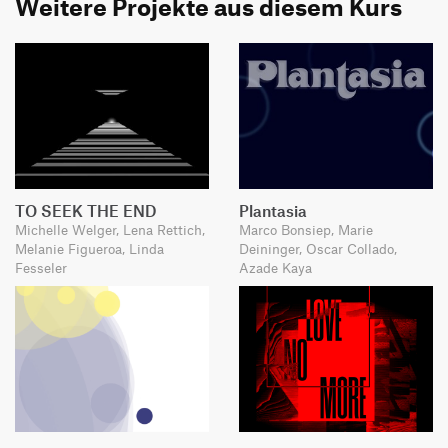
Weitere Projekte aus diesem Kurs
TO SEEK THE END
Plantasia
Michelle Welger, Lena Rettich,
Marco Bonsiep, Marie
Melanie Figueroa, Linda
Deininger, Oscar Collado,
Fesseler
Azade Kaya