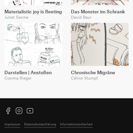
Materialistic joy is fleeting
Das Monster im Schrank
Juliet Savine
David Baur
Darstellen | Anstoßen
Chronische Migräne
Cosima Rieger
Céline Stumpf
Facebook
Instagram
YouTube
Impressum
Datenschutzerklärung
Informationssicherheit