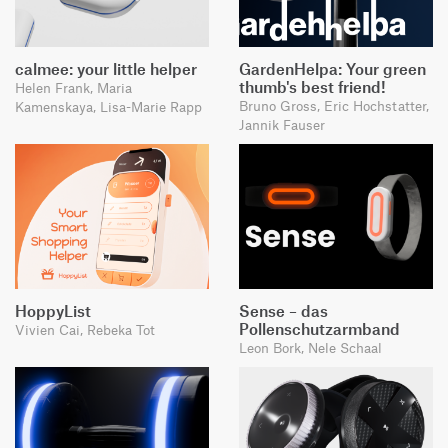
calmee: your little helper
GardenHelpa: Your green
thumb's best friend!
Helen Frank, Maria
Bruno Gross, Eric Hochstatter,
Kamenskaya, Lisa-Marie Rapp
Jannik Fauser
HoppyList
Sense – das
Pollenschutzarmband
Vivien Cai, Rebeka Tot
Leon Bork, Nele Schaal