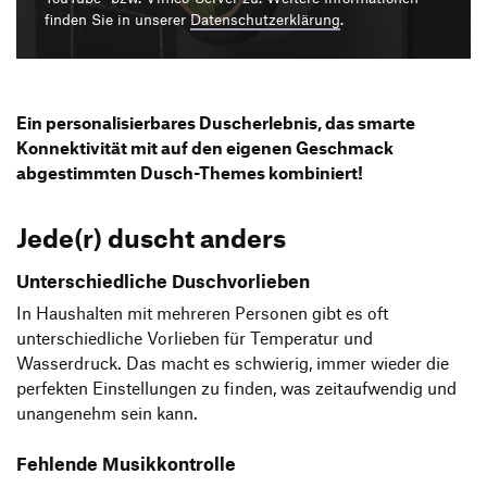
Produktgestaltung B.A.
Transfer und Kooperation
finden Sie in unserer
Datenschutzerklärung
.
Strategische Gestaltung M.A.
Ein personalisierbares Duscherlebnis, das smarte
Konnektivität mit auf den eigenen Geschmack
abgestimmten Dusch-Themes kombiniert!
Jede(r) duscht anders
Unterschiedliche Duschvorlieben
In Haushalten mit mehreren Personen gibt es oft
unterschiedliche Vorlieben für Temperatur und
Wasserdruck. Das macht es schwierig, immer wieder die
perfekten Einstellungen zu finden, was zeitaufwendig und
unangenehm sein kann.
Fehlende Musikkontrolle