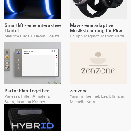
Smartlift - eine interaktive
Mavi - eine adaptive
Hantel
Musiksteuerung für Pkw
Maurice Cadau, Devon Hoeltzli
Philipp Maginot, Marlon Mutlu
PlaTo: Plan Together
zenzone
Vanessa Hiller, Annalena
Yasmin Haehnel, Lea Ullmann,
Stein, Jasmina Kramer
Michelle Kern