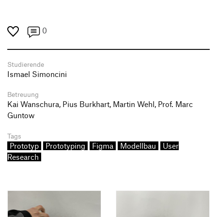
0
Studierende
Ismael Simoncini
Betreuung
Kai Wanschura, Pius Burkhart, Martin Wehl, Prof. Marc
Guntow
Tags
Prototyp
Prototyping
Figma
Modellbau
User
Research