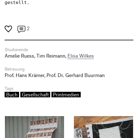
gestellt.
2
Studierende
Amelie Ruess, Tim Reimann,
Elisa Wilkes
Betreuung
Prof. Hans Krämer, Prof. Dr. Gerhard Buurman
Tags
Buch
Gesellschaft
Printmedien