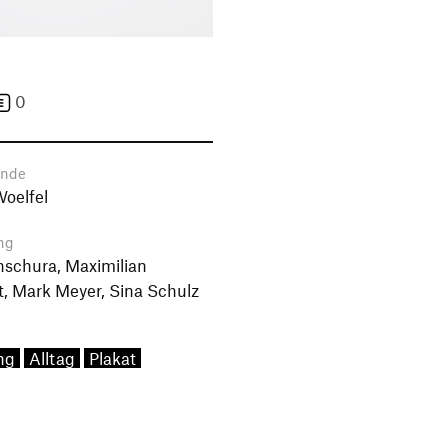
0
ende
Woelfel
ng
schura, Maximilian
t, Mark Meyer, Sina Schulz
ng
Alltag
Plakat