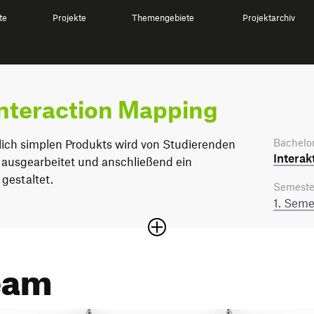
te
Projekte
Themengebiete
Projektarchiv
Interaction Mapping
Bachelor
lich simplen Produkts wird von Studierenden
Interak
 ausgearbeitet und anschließend ein
gestaltet.
Semeste
1. Seme
eam