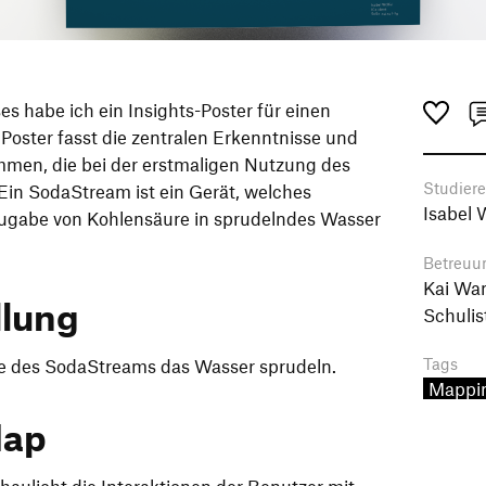
 habe ich ein Insights-Poster für einen
 Poster fasst die zentralen Erkenntnisse und
men, die bei der erstmaligen Nutzung des
Studier
in SodaStream ist ein Gerät, welches
Isabel 
ugabe von Kohlensäure in sprudelndes Wasser
Betreuu
Kai Wan
llung
Schulis
Tags
lfe des SodaStreams das Wasser sprudeln.
Mappi
Map