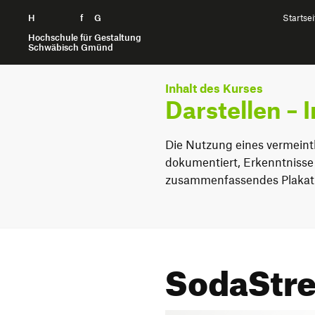
H
Zum Seiteninhalt springen
f
G
Startsei
Hochschule für Gestaltung
Schwäbisch Gmünd
Inhalt des Kurses
Darstellen – 
Die Nutzung eines vermeint
dokumentiert, Erkenntnisse
zusammenfassendes Plakat 
SodaStr