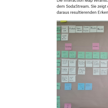
Die Interaction Map veransc
dem SodaStream. Sie zeigt d
daraus resultierenden Erken