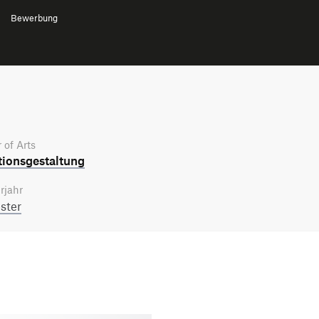
Bewerbung
 of Arts
tions­gestaltung
rjahr
ster