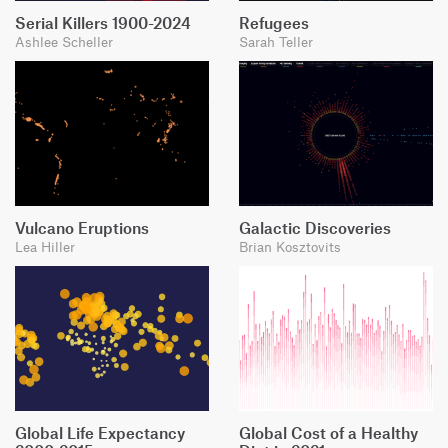
Serial Killers 1900-2024
Refugees
Ashlee Scheller
Sarah Teller
Vulcano Eruptions
Galactic Discoveries
Lea Hiller
Brian Kosztovits
Global Life Expectancy
Global Cost of a Healthy