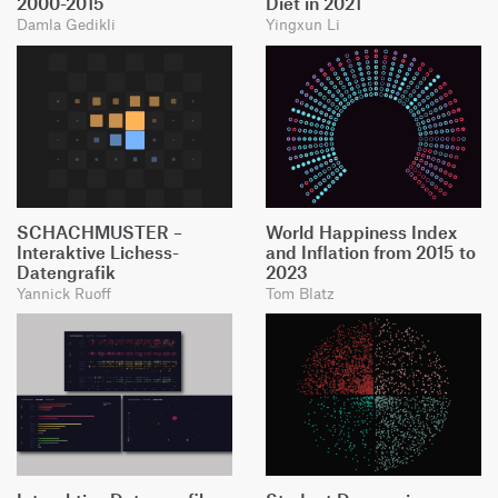
2000-2015
Diet in 2021
Damla Gedikli
Yingxun Li
SCHACHMUSTER –
World Happiness Index
Interaktive Lichess-
and Inflation from 2015 to
Datengrafik
2023
Yannick Ruoff
Tom Blatz