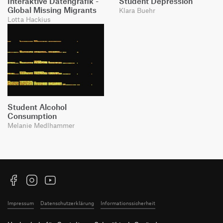
Interaktive Datengrafik -
Student Depression
Global Missing Migrants
Klara Buehr
Lotta Hackius
Student Alcohol
Consumption
Melanie Medlhammer
Facebook
Instagram
YouTube
Impressum
Datenschutzerklärung
Informationssicherheit