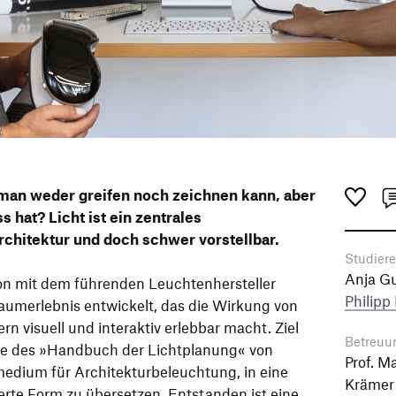
man weder greifen noch zeichnen kann, aber
 hat? Licht ist ein zentrales
rchitektur und doch schwer vorstellbar.
Studier
Anja G
on mit dem führenden Leuchtenhersteller
Philipp
aumerlebnis entwickelt, das die Wirkung von
ern visuell und interaktiv erlebbar macht. Ziel
Betreuu
halte des »Handbuch der Lichtplanung« von
Prof. M
medium für Architekturbeleuchtung, in eine
Krämer
ierte Form zu übersetzen. Entstanden ist eine