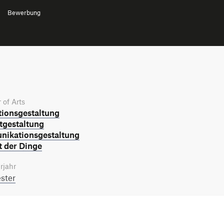
Bewerbung
 of Arts
tions­gestaltung
­gestaltung
ikations­gestaltung
t der Dinge
rjahr
ster