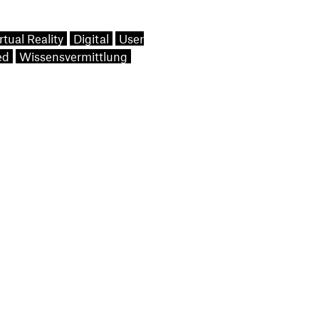
rtual Reality
Digital
User
ed
Wissensvermittlung