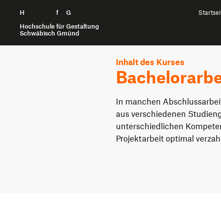
H
Zum Seiteninhalt springen
f
G
Startsei
Hochschule für Gestaltung
Schwäbisch Gmünd
Inhalt des Kurses
Bachelorarbei
In manchen Abschlussarbeit
aus verschiedenen Studien
unterschiedlichen Kompete
Projektarbeit optimal verza