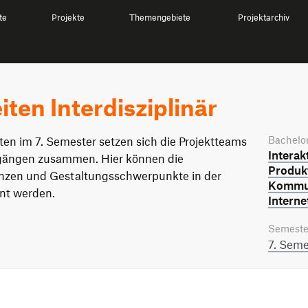
te
Projekte
Themengebiete
Projektarchiv
ten Interdisziplinär
Bachelor
en im 7. Semester setzen sich die Projektteams
Interak
gängen zusammen. Hier können die
Produkt
nzen und Gestaltungsschwerpunkte in der
Kommun
hnt werden.
Interne
Semeste
7. Seme