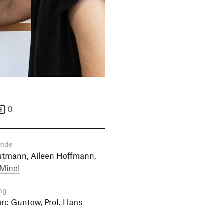
0
ende
utmann, Aileen Hoffmann,
 Minel
ng
arc Guntow, Prof. Hans