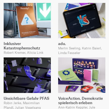
Inklusiver
adu.
Katastrophenschutz
Merlin Seeling, Katrin Baierl,
Robert Kremer, Alicia Link
Linda Fesseler
Unsichtbare Gefahr PFAS
VoiceAction. Demokratie
spielerisch erleben
Robin Jerke, Maximilian
Ann-Katrin Keppler, Jule
Pfandl, Julian Vogelsang