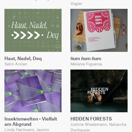
Vogler
Haut, Nadel, Deq
ñum ñum ñum
Selin Arslan
Melanie Figueroa
Insektenwelten • Vielfalt
HIDDEN FORESTS
am Abgrund
Justine Wiedemann, Natascha
Linda Hartmann, Jasmin
Donhauser