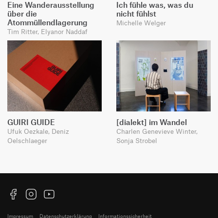
Eine Wanderausstellung
Ich fühle was, was du
über die
nicht fühlst
Atommüllendlagerung
Michelle Welger
Tim Ritter, Elyanor Naddaf
GUIRI GUIDE
[dialekt] im Wandel
Ufuk Oezkale, Deniz
Charlen Genevieve Winter,
Oelschlaeger
Sonja Strobel
Facebook
Instagram
YouTube
Impressum
Datenschutzerklärung
Informationssicherheit