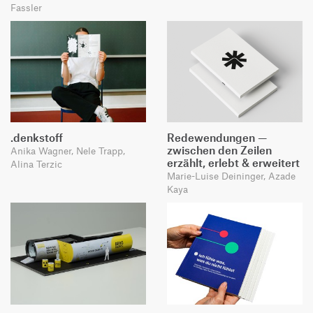
Fassler
.denkstoff
Redewendungen —
zwischen den Zeilen
Anika Wagner, Nele Trapp,
erzählt, erlebt & erweitert
Alina Terzic
Marie-Luise Deininger, Azade
Kaya