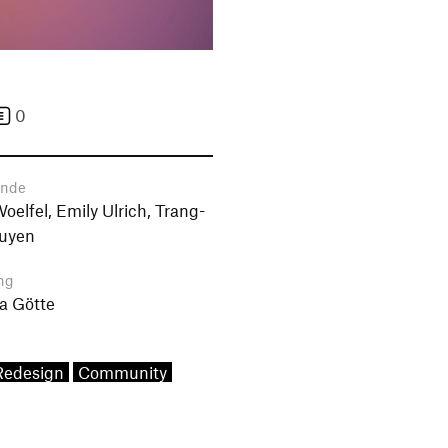
0
ende
Woelfel, Emily Ulrich, Trang-
uyen
ng
a Götte
Redesign
Community