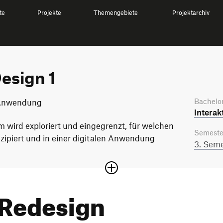
te
Projekte
Themengebiete
Projektarchiv
esign 1
Bachelor
n Anwendung
Interak
 wird exploriert und eingegrenzt, für welchen
Semeste
ipiert und in einer digitalen Anwendung
3. Seme
Redesign