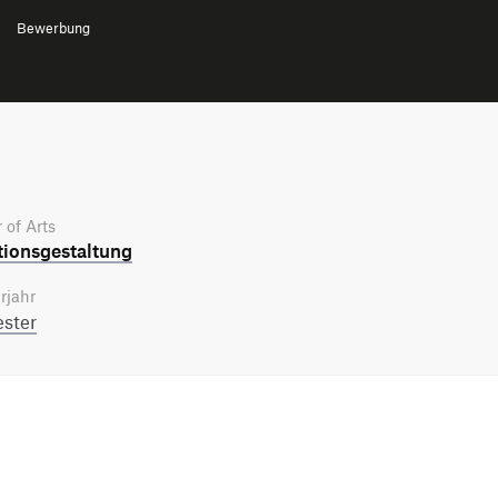
Bewerbung
 of Arts
tions­gestaltung
rjahr
ster