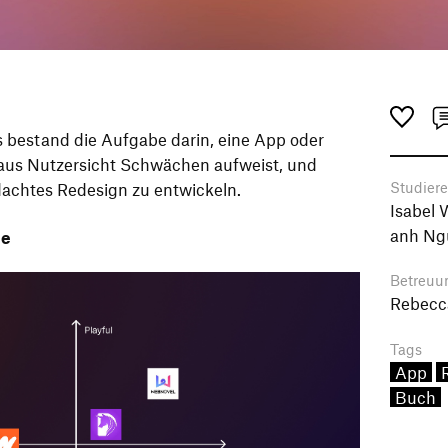
 bestand die Aufgabe darin, eine App oder
e aus Nutzersicht Schwächen aufweist, und
Studier
dachtes Redesign zu entwickeln.
Isabel 
anh Ng
se
Betreuu
Rebecc
Tags
App
Buch