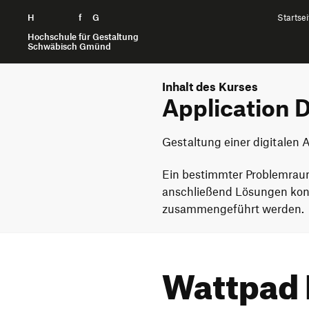
H
Zum Seiteninhalt springen
f
G
Startsei
Hochschule für Gestaltung
Schwäbisch Gmünd
Inhalt des Kurses
Application D
Gestaltung einer digitale
Ein bestimmter Problemraum
anschließend Lösungen konz
zusammengeführt werden.
Wattpad 