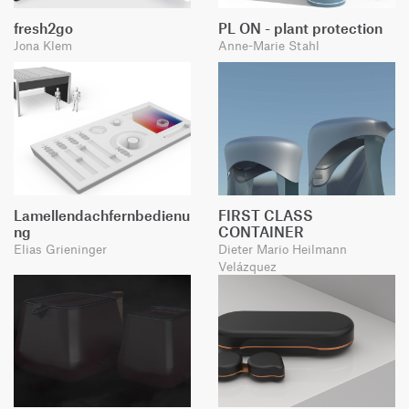
fresh2go
PL ON - plant protection
Jona Klem
Anne-Marie Stahl
Lamellendachfernbedienu
FIRST CLASS
ng
CONTAINER
Elias Grieninger
Dieter Mario Heilmann
Velázquez