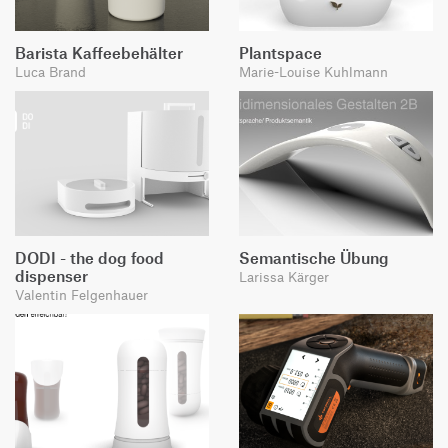
Barista Kaffeebehälter
Plantspace
Luca Brand
Marie-Louise Kuhlmann
DODI - the dog food
Semantische Übung
dispenser
Larissa Kärger
Valentin Felgenhauer