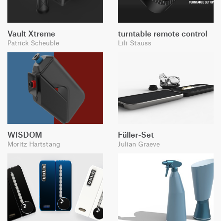
Vault Xtreme
turntable remote control
Patrick Scheuble
Lili Stauss
WISDOM
Füller-Set
Moritz Hartstang
Julian Graeve