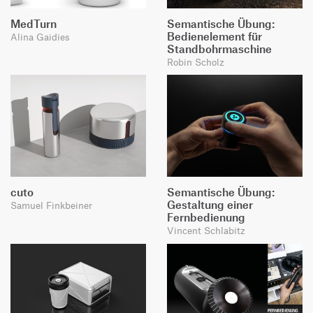
MedTurn
Semantische Übung:
Bedienelement für
Alina Gaidies
Standbohrmaschine
Robin Scholz
cuto
Semantische Übung:
Gestaltung einer
Samuel Finkbeiner
Fernbedienung
Vincent Schlabitz