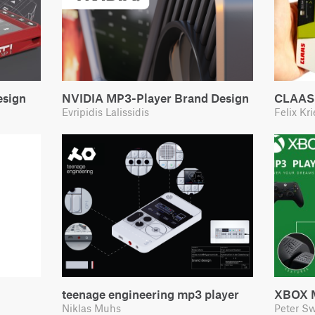
esign
NVIDIA MP3-Player Brand Design
CLAAS 
Evripidis Lalissidis
Felix Kr
teenage engineering mp3 player
XBOX M
Niklas Muhs
Peter Sw