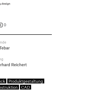
0
ende
Tebar
ng
erhard Reichert
uck
Produktgestaltung
struktion
CAD