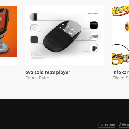
eva solo mp3 player
Infoka
Emma Rahe
Eileen S
Impressum
Datens