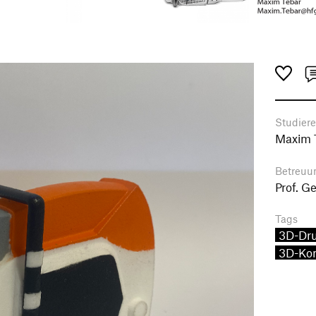
Studier
Maxim 
Betreuu
Prof. G
Tags
3D-Dr
3D-Kon