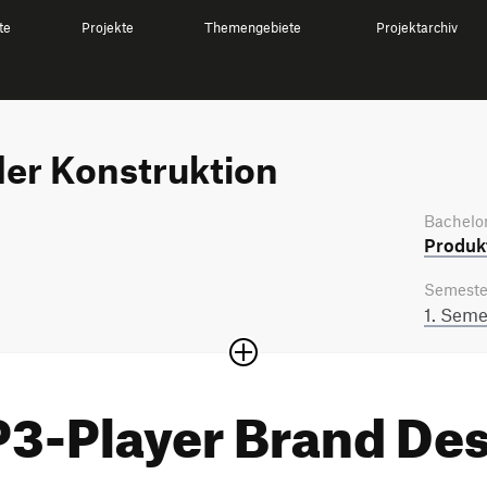
te
Projekte
Themengebiete
Projektarchiv
er Konstruktion
Bachelor
Produkt
Semeste
1. Seme
3-Player Brand De