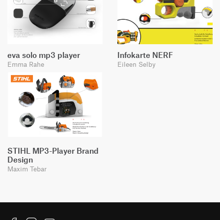
eva solo mp3 player
Infokarte NERF
Emma Rahe
Eileen Selby
STIHL MP3-Player Brand
Design
Maxim Tebar