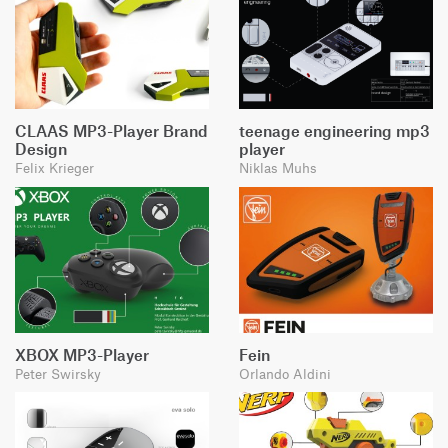
CLAAS MP3-Player Brand
teenage engineering mp3
Design
player
Felix Krieger
Niklas Muhs
XBOX MP3-Player
Fein
Peter Swirsky
Orlando Aldini