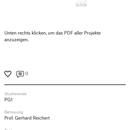
Produktgestaltung B.A.
Transfer und Kooperation
Strategische Gestaltung M.A.
Unten rechts klicken, um das PDF aller Projekte
anzuzeigen.
0
Studierende
PG1
Betreuung
Prof. Gerhard Reichert