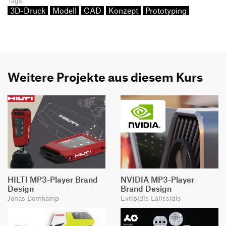
Tags
3D-Druck
Modell
CAD
Konzept
Prototyping
Weitere Projekte aus diesem Kurs
HILTI MP3-Player Brand
NVIDIA MP3-Player
Design
Brand Design
Jonas Bornkamp
Evripidis Lalissidis