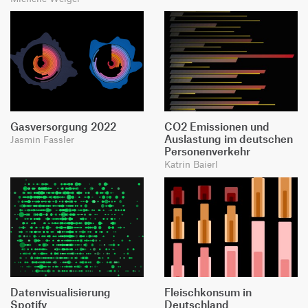
Gasversorgung 2022
CO2 Emissionen und
Auslastung im deutschen
Jasmin Fassler
Personenverkehr
Katrin Baierl
Datenvisualisierung
Fleischkonsum in
Spotify
Deutschland