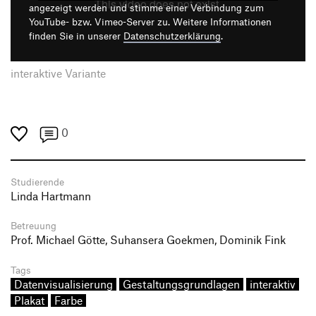
angezeigt werden und stimme einer Verbindung zum
YouTube- bzw. Vimeo-Server zu. Weitere Informationen
finden Sie in unserer
Datenschutzerklärung
.
interaktive Variante
0
Studierende
Linda Hartmann
Betreuung
Prof. Michael Götte, Suhansera Goekmen, Dominik Fink
Tags
Datenvisualisierung
Gestaltungsgrundlagen
interaktiv
Plakat
Farbe