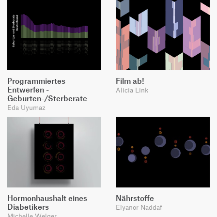
Programmiertes
Film ab!
Entwerfen -
Alicia Link
Geburten-/Sterberate
Eda Uyumaz
Hormonhaushalt eines
Nährstoffe
Diabetikers
Elyanor Naddaf
Michelle Welger