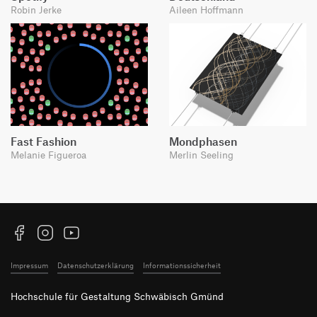
Robin Jerke
Aileen Hoffmann
Fast Fashion
Mondphasen
Melanie Figueroa
Merlin Seeling
Facebook
Instagram
YouTube
Impressum
Datenschutzerklärung
Informationssicherheit
Hochschule für Gestaltung Schwäbisch Gmünd