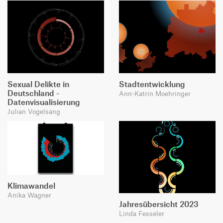
Sexual Delikte in
Stadtentwicklung
Deutschland -
Ann-Katrin Moehringer
Datenvisualisierung
Julian Vogelsang
Klimawandel
Anika Wagner
Jahresübersicht 2023
Linda Fesseler