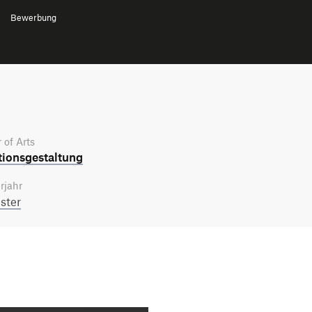
Bewerbung
 of Arts
tions­gestaltung
rjahr
ster