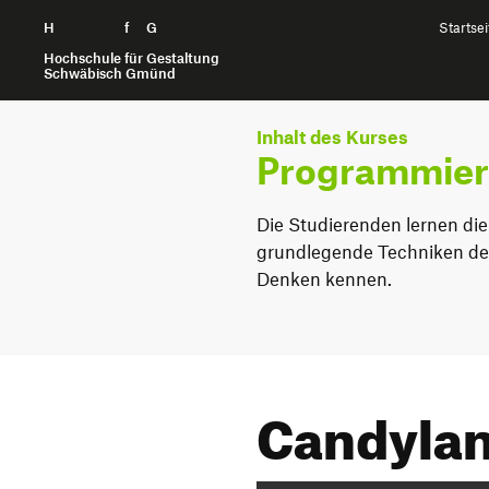
H
Zum Seiteninhalt springen
f
G
Startsei
Hochschule für Gestaltung
Schwäbisch Gmünd
Inhalt des Kurses
Programmiert
Die Studierenden lernen die
grundlegende Techniken de
Denken kennen.
Candylan