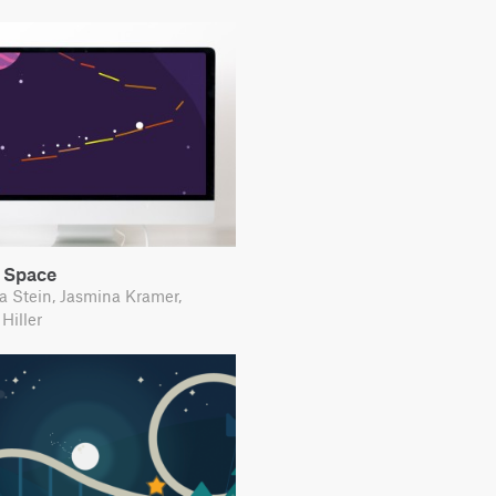
n Space
 Stein, Jasmina Kramer,
Hiller