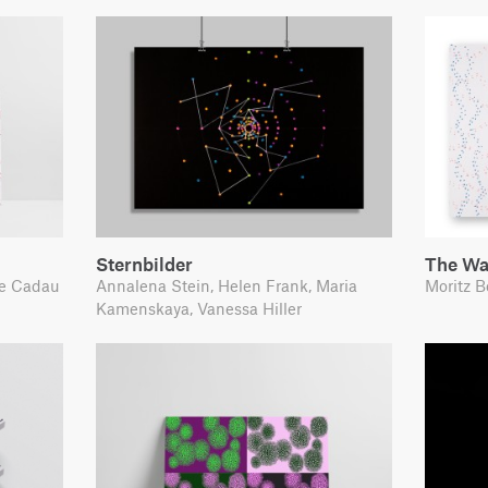
Sternbilder
The Wa
ce Cadau
Annalena Stein, Helen Frank, Maria
Moritz B
Kamenskaya, Vanessa Hiller