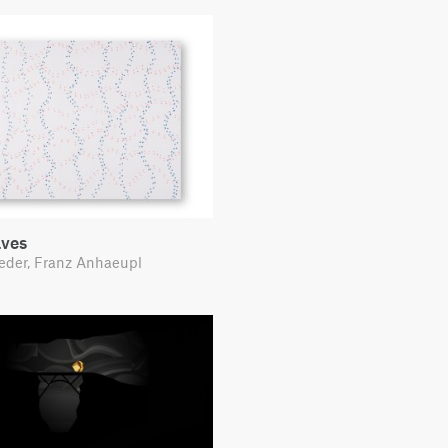
ves
eder, Franz Anhaeupl