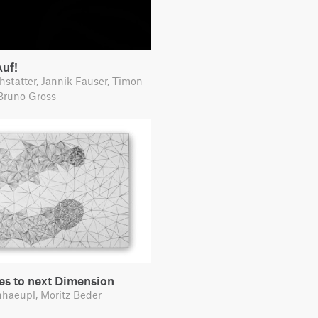
uf!
hstatter, Jannik Fauser, Timon
Bruno Gross
es to next Dimension
haeupl, Moritz Beder