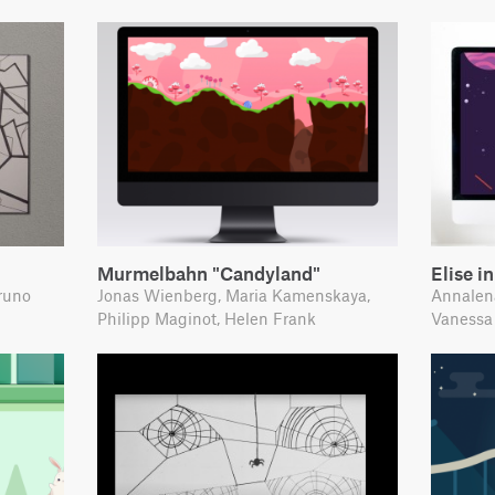
Murmelbahn "Candyland"
Elise i
runo
Jonas Wienberg, Maria Kamenskaya,
Annalena
Philipp Maginot, Helen Frank
Vanessa 