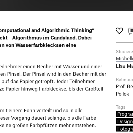
mputational and Algorithmic Thinking”
jekt – Algorithmus im Candyland. Dabei
len von Wasserfarbklecksen eine
Studier
Michell
Lisa-Ma
ilnehmer einen Becher mit Wasser und einer
n Pinsel. Der Pinsel wird in den Becher mit der
Betreuu
auf das Papier getropft. Jeder Teilnehmer
Prof. B
ze Papier hinweg Farbkleckse, bis der Großteil
Pollok
Tags
mit einem Föhn verteilt und so in alle
Progra
eser Vorgang dauert solange, bis die Farbe
Design
d keine großen Farbpfützen mehr entstehen.
Fotogr