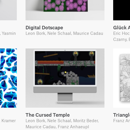
Digital Dotscape
Glück A
, Yasmin
Leon Bork, Nele Schaal, Maurice Cadau
Eric Hoc
Czarny, 
The Cursed Temple
Triangl
a Kramer
Leon Bork, Nele Schaal, Moritz Beder,
Franz An
Maurice Cadau, Franz Anhaeupl