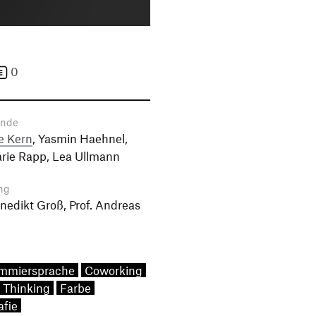
0
ende
e Kern
, Yasmin Haehnel,
rie Rapp, Lea Ullmann
ng
enedikt Groß, Prof. Andreas
mmiersprache
Coworking
 Thinking
Farbe
afie