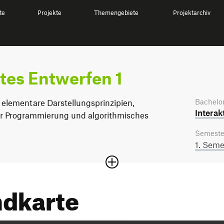
te
Projekte
Themengebiete
Projektarchiv
es Entwerfen 1
Bachelor
 elementare Darstellungsprinzipien,
Interak
r Programmierung und algorithmisches
Semeste
1. Seme
dkarte