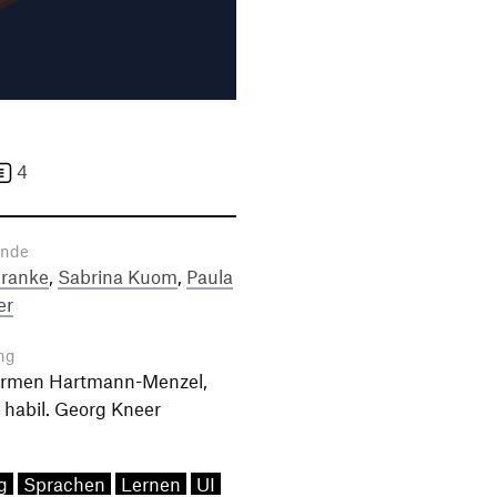
4
ende
Franke
,
Sabrina Kuom
,
Paula
er
ng
Carmen Hartmann-Menzel,
. habil. Georg Kneer
g
Sprachen
Lernen
UI