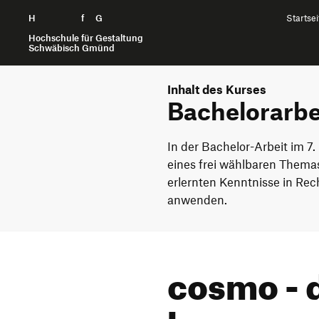
H
Zum Seiteninhalt springen
f
G
Startsei
Hochschule für Gestaltung
Schwäbisch Gmünd
Inhalt des Kurses
Bachelorarbe
In der Bachelor-Arbeit im 7
eines frei wählbaren Themas
erlernten Kenntnisse in Re
anwenden.
cosmo - d
languag