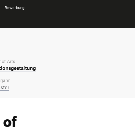
Bewerbung
 of Arts
tions­gestaltung
rjahr
ster
 of