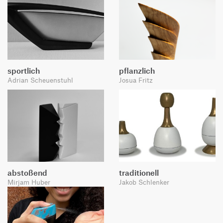
sportlich
pflanzlich
Adrian Scheuenstuhl
Josua Fritz
abstoßend
traditionell
Mirjam Huber
Jakob Schlenker