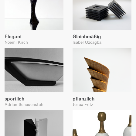
Elegant
Gleichmäßig
Noemi Kirch
Isabel Uzoagba
sportlich
pflanzlich
Adrian Scheuenstuhl
Josua Fritz