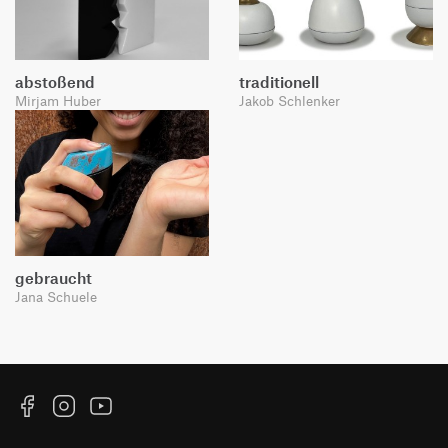
abstoßend
traditionell
Mirjam Huber
Jakob Schlenker
gebraucht
Jana Schuele
Facebook
Instagram
YouTube