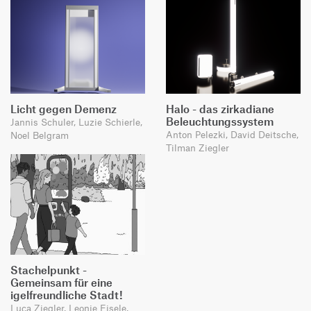
Licht gegen Demenz
Halo - das zirkadiane
Beleuchtungssystem
Jannis Schuler, Luzie Schierle,
Anton Pelezki, David Deitsche,
Noel Belgram
Tilman Ziegler
Stachelpunkt -
Gemeinsam für eine
igelfreundliche Stadt!
Luca Ziegler, Leonie Eisele,