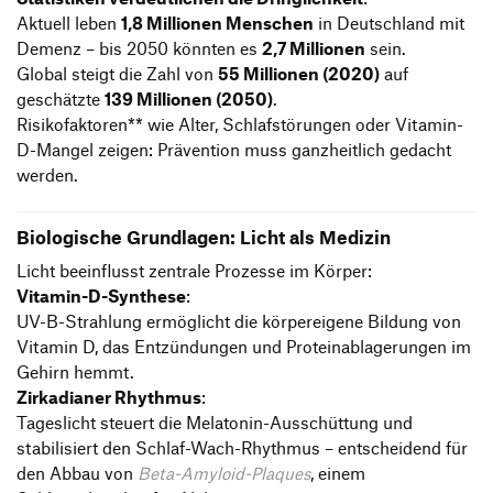
Aktuell leben
1,8 Millionen Menschen
in Deutschland mit
Demenz – bis 2050 könnten es
2,7 Millionen
sein.
Global steigt die Zahl von
55 Millionen (2020)
auf
geschätzte
139 Millionen (2050)
.
Risikofaktoren** wie Alter, Schlafstörungen oder Vitamin-
D-Mangel zeigen: Prävention muss ganzheitlich gedacht
werden.
Biologische Grundlagen: Licht als Medizin
Licht beeinflusst zentrale Prozesse im Körper:
Vitamin-D-Synthese
:
UV-B-Strahlung ermöglicht die körpereigene Bildung von
Vitamin D, das Entzündungen und Proteinablagerungen im
Gehirn hemmt.
Zirkadianer Rhythmus
:
Tageslicht steuert die Melatonin-Ausschüttung und
stabilisiert den Schlaf-Wach-Rhythmus – entscheidend für
den Abbau von
Beta-Amyloid-Plaques
, einem