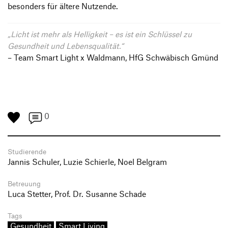
besonders für ältere Nutzende.
„Licht ist mehr als Helligkeit – es ist ein Schlüssel zu
Gesundheit und Lebensqualität.“
– Team Smart Light x Waldmann, HfG Schwäbisch Gmünd
0
Studierende
Jannis Schuler, Luzie Schierle, Noel Belgram
Betreuung
Luca Stetter, Prof. Dr. Susanne Schade
Tags
Gesundheit
Smart Living