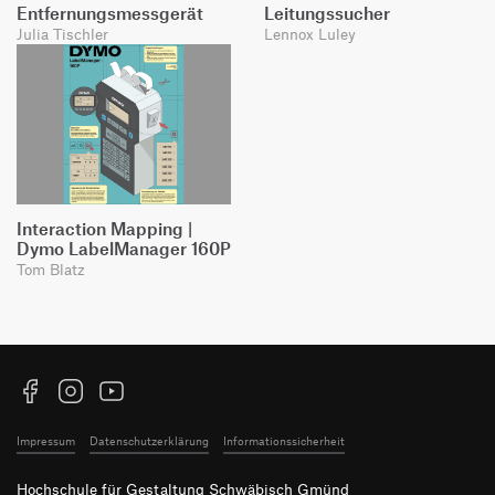
Entfernungsmessgerät
Leitungssucher
Julia Tischler
Lennox Luley
Interaction Mapping |
Dymo LabelManager 160P
Tom Blatz
Facebook
Instagram
YouTube
Impressum
Datenschutzerklärung
Informationssicherheit
Hochschule für Gestaltung Schwäbisch Gmünd