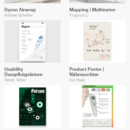
Dyson Airwrap
Mapping | Multimeter
Ashlee Scheller
Yingxun Li
Usability
Product Poster |
Dampfbügeleisen
Nähmaschine
Sarah Teller
Ina Haas