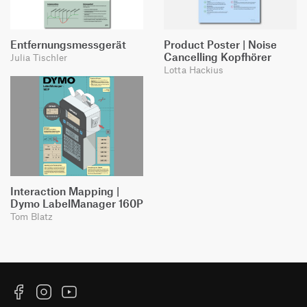
Entfernungsmessgerät
Product Poster | Noise
Cancelling Kopfhörer
Julia Tischler
Lotta Hackius
Interaction Mapping |
Dymo LabelManager 160P
Tom Blatz
Facebook
Instagram
YouTube