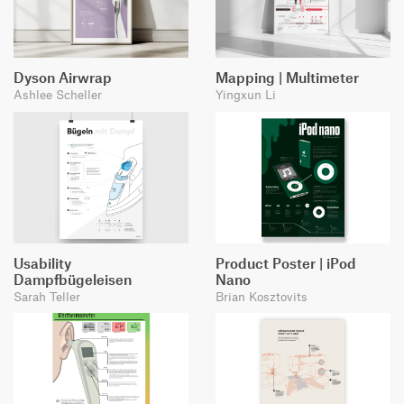
Dyson Airwrap
Mapping | Multimeter
Ashlee Scheller
Yingxun Li
Usability
Product Poster | iPod
Dampfbügeleisen
Nano
Sarah Teller
Brian Kosztovits