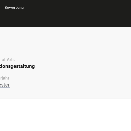
Bewerbung
 of Arts
tions­gestaltung
rjahr
ster