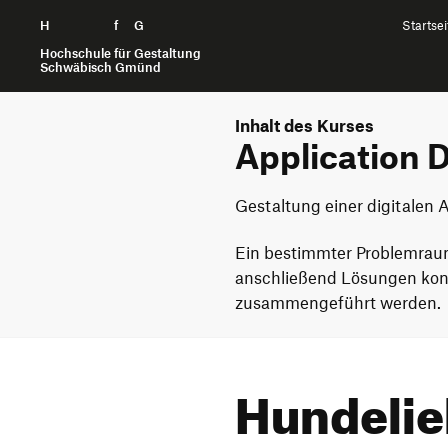
H
Zum Seiteninhalt springen
f
G
Startsei
Hochschule für Gestaltung
Schwäbisch Gmünd
Inhalt des Kurses
Application D
Gestaltung einer digitale
Ein bestimmter Problemraum
anschließend Lösungen konz
zusammengeführt werden.
Hundelie