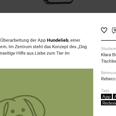
r Überarbeitung der App
Hundelieb
, einer
orm. Im Zentrum steht das Konzept des „Dog
Studier
nseitige Hilfe aus Liebe zum Tier im
Klara B
Tischle
Betreuu
Rebecc
Tags
App
Redesi