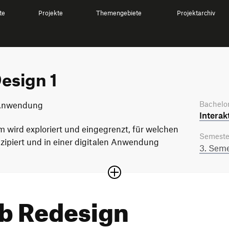
te
Projekte
Themengebiete
Projektarchiv
esign 1
Bachelor
n Anwendung
Interak
 wird exploriert und eingegrenzt, für welchen
Semeste
ipiert und in einer digitalen Anwendung
3. Seme
b Redesign