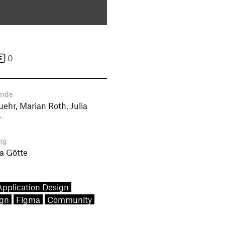
0
ende
uehr, Marian Roth, Julia
r
ng
a Götte
Application Design
gn
Figma
Community