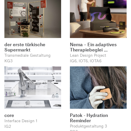
der erste türkische
Nema – Ein adaptives
Supermarkt
Therapiebeglei …
Transmediale Gestaltung
Lean Design Project
KG3
IG6, IOT6, IOTA6
core
Patok - Hydration
Reminder
Interface Design 1
Produktgestaltung 3
IG2