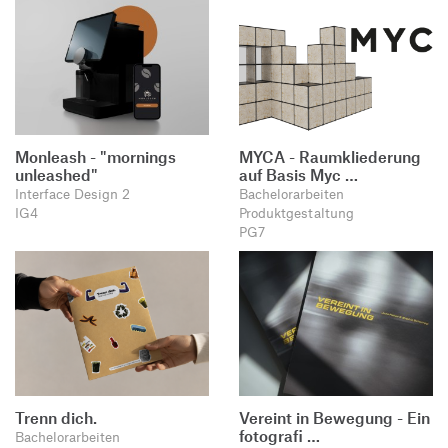
Monleash - "mornings
MYCA - Raumkliederung
unleashed"
auf Basis Myc …
Interface Design 2
Bachelorarbeiten
IG4
Produktgestaltung
PG7
Trenn dich.
Vereint in Bewegung - Ein
fotografi …
Bachelorarbeiten