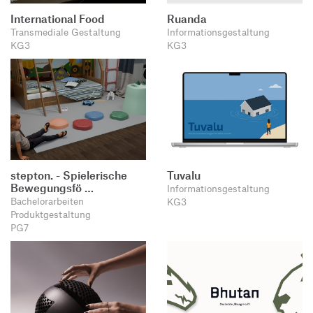
International Food
Ruanda
Transmediale Gestaltung
Informationsgestaltung
KG3
KG3
stepton. - Spielerische
Tuvalu
Bewegungsfö …
Informationsgestaltung
Bachelorarbeiten
KG3
Produktgestaltung
PG7