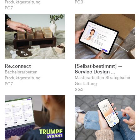
Produktgestaltung
PG3
PG7
Re.connect
[Selbst·bestimmt] —
Service Design …
Bachelorarbeiten
Masterarbeiten Strategische
Produktgestaltung
Gestaltung
PG7
SG3