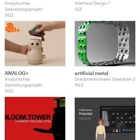
Analytisches
Interface Design 1
Gestaltungsprojekt
IG2
SG2
ANALOG+
artificial metal
Analytisches
Dreidimensionales Gestalten 2
Gestaltungsprojekt
PG3
SG2