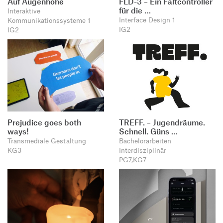
Auf Augenhöhe
FLD-3 – Ein Faltcontroller
für die …
Interaktive
Interface Design 1
Kommunikationssysteme 1
IG2
IG2
Prejudice goes both
TREFF. – Jugendräume.
ways!
Schnell. Güns …
Transmediale Gestaltung
Bachelorarbeiten
KG3
Interdisziplinär
PG7,KG7