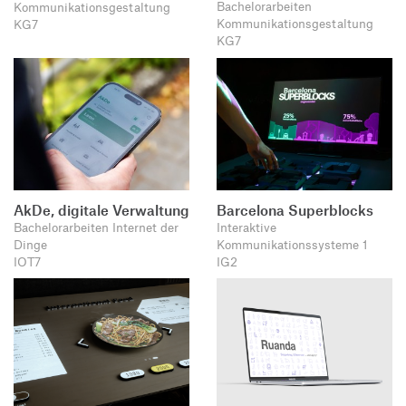
Bachelorarbeiten
Kommunikationsgestaltung
Kommunikationsgestaltung
KG7
KG7
AkDe, digitale Verwaltung
Barcelona Superblocks
Bachelorarbeiten Internet der
Interaktive
Dinge
Kommunikationssysteme 1
IOT7
IG2