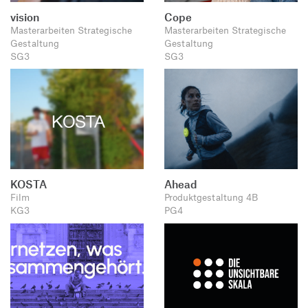
vision
Cope
Masterarbeiten Strategische
Masterarbeiten Strategische
Gestaltung
Gestaltung
SG3
SG3
KOSTA
Ahead
Film
Produktgestaltung 4B
KG3
PG4