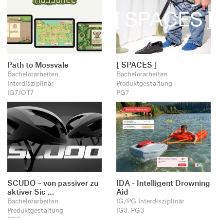
Path to Mossvale
[ SPACES ]
Bachelorarbeiten
Bachelorarbeiten
Interdisziplinär
Produktgestaltung
IG7,IOT7
PG7
SCUDO – von passiver zu
IDA - Intelligent Drowning
aktiver Sic …
Aid
Bachelorarbeiten
IG/PG Interdisziplinär
Produktgestaltung
IG3, PG3