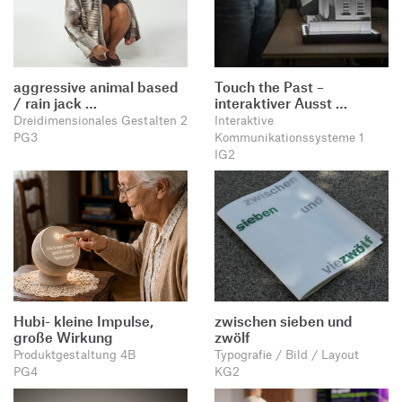
aggressive animal based
Touch the Past –
/ rain jack …
interaktiver Ausst …
Dreidimensionales Gestalten 2
Interaktive
PG3
Kommunikationssysteme 1
IG2
Hubi- kleine Impulse,
zwischen sieben und
große Wirkung
zwölf
Produktgestaltung 4B
Typografie / Bild / Layout
PG4
KG2