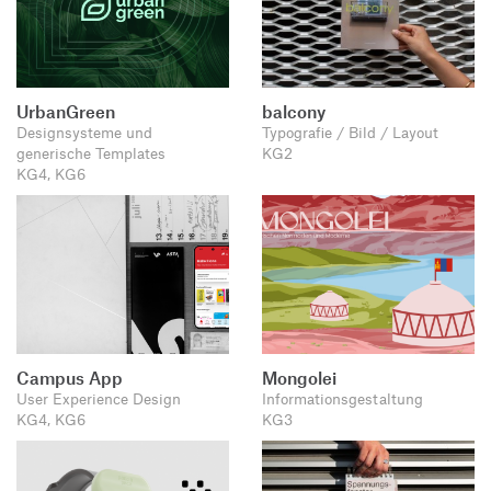
UrbanGreen
balcony
Designsysteme und
Typografie / Bild / Layout
generische Templates
KG2
KG4, KG6
Campus App
Mongolei
User Experience Design
Informationsgestaltung
KG4, KG6
KG3