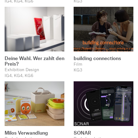
IG4, KG4, KG6
KG3
Deine Wahl. Wer zahlt den
building connections
Preis?
Film
Exhibition Design
KG3
IG4, KG4, KG6
Milos Verwandlung
SONAR