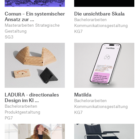
Comun – Ein systemischer
Die unsichtbare Skala
Ansatz zur …
Bachelorarbeiten
Masterarbeiten Strategische
Kommunikationsgestaltung
Gestaltung
KG7
SG3
LADURA - directionales
Matilda
Design im Kl …
Bachelorarbeiten
Bachelorarbeiten
Kommunikationsgestaltung
Produktgestaltung
KG7
PG7