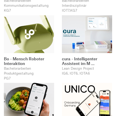
Bachelorarbeiten
Bachelorarbeiten
Produktgestaltung B.A.
Transfer und Kooperation
Kommunikationsgestaltung
Interdisziplinär
Strategische Gestaltung M.A.
KG7
IOT7,KG7
Bo - Mensch Roboter
cura - Intelligenter
Interaktion
Assistent im M …
Bachelorarbeiten
Lean Design Project
Produktgestaltung
IG6, IOT6, IOTA6
PG7