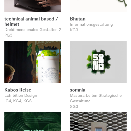
technical animal based /
Bhutan
helmet
Informationsgestaltung
Dreidimensionales Gestalten 2
KG3
PG3
Kabos Reise
somnia
Exhibition Design
Masterarbeiten Strategische
IG4, KG4, KG6
Gestaltung
SG3