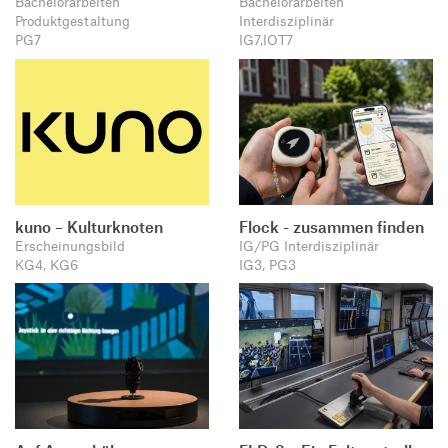
Bachelorarbeiten
Bachelorarbeiten
Produktgestaltung
Interdisziplinär
PG7
IG7,IOT7
kuno – Kulturknoten
Flock - zusammen finden
Erscheinungsbild
IG/PG Interdisziplinär
KG4, KG6
IG3, PG3