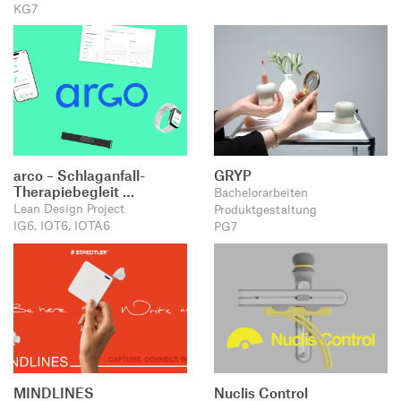
KG7
arco – Schlaganfall-
GRYP
Therapiebegleit …
Bachelorarbeiten
Lean Design Project
Produktgestaltung
IG6, IOT6, IOTA6
PG7
MINDLINES
Nuclis Control