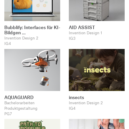
Bubblify: Interfaces für KI-
AID ASSIST
Bildgen …
Invention Design 1
Invention Design 2
IG3
IG4
AQUAGUARD
insects
Bachelorarbeiten
Invention Design 2
Produktgestaltung
IG4
PG7