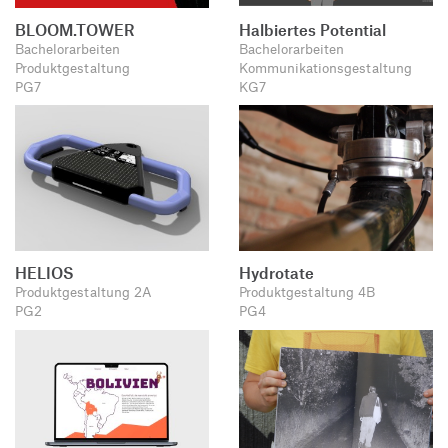
BLOOM.TOWER
Halbiertes Potential
Bachelorarbeiten
Bachelorarbeiten
Produktgestaltung
Kommunikationsgestaltung
PG7
KG7
HELIOS
Hydrotate
Produktgestaltung 2A
Produktgestaltung 4B
PG2
PG4