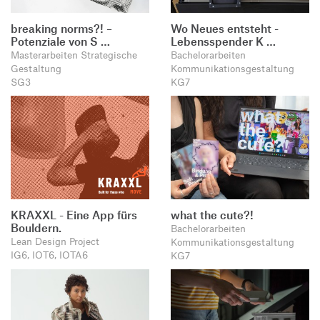
breaking norms?! –
Wo Neues entsteht -
Potenziale von S …
Lebensspender K …
Masterarbeiten Strategische
Bachelorarbeiten
Gestaltung
Kommunikationsgestaltung
SG3
KG7
KRAXXL - Eine App fürs
what the cute?!
Bouldern.
Bachelorarbeiten
Lean Design Project
Kommunikationsgestaltung
IG6, IOT6, IOTA6
KG7