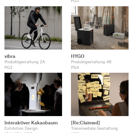
PG3
vibra
HYGO
Produktgestaltung 2A
Produktgestaltung 4B
PG2
PG4
Interaktiver Kakaobaum
[Re:Claimed]
Exhibition Design
Transmediale Gestaltung