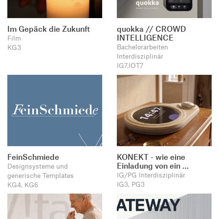
Im Gepäck die Zukunft
quokka // CROWD
INTELLIGENCE
Film
Bachelorarbeiten
KG3
Interdisziplinär
IG7,IOT7
FeinSchmiede
KONEKT - wie eine
Einladung von ein …
Designsysteme und
IG/PG Interdisziplinär
generische Templates
IG3, PG3
KG4, KG6