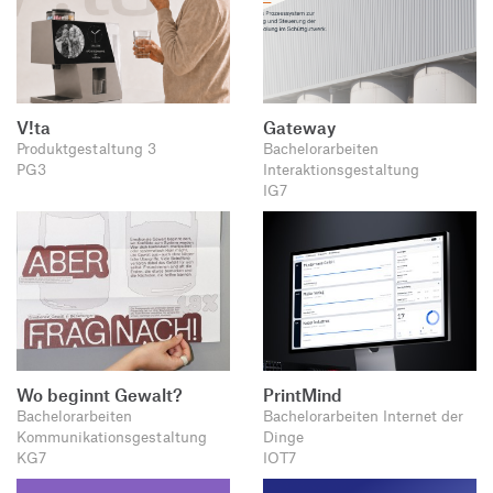
V!ta
Gateway
Produktgestaltung 3
Bachelorarbeiten
PG3
Interaktionsgestaltung
IG7
Wo beginnt Gewalt?
PrintMind
Bachelorarbeiten
Bachelorarbeiten Internet der
Kommunikationsgestaltung
Dinge
KG7
IOT7