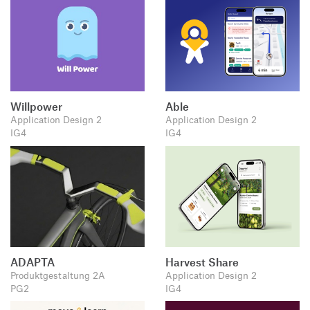
Willpower
Able
Application Design 2
Application Design 2
IG4
IG4
ADAPTA
Harvest Share
Produktgestaltung 2A
Application Design 2
PG2
IG4