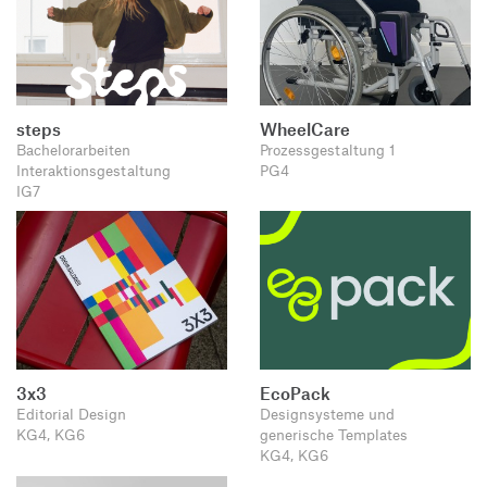
steps
WheelCare
Bachelorarbeiten
Prozessgestaltung 1
Interaktionsgestaltung
PG4
IG7
3x3
EcoPack
Editorial Design
Designsysteme und
KG4, KG6
generische Templates
KG4, KG6