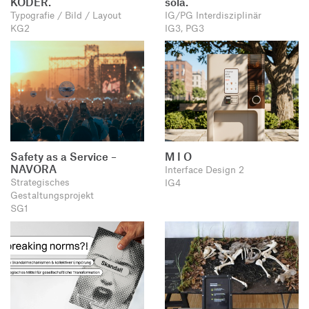
KÖDER.
sola.
Typografie / Bild / Layout
IG/PG Interdisziplinär
KG2
IG3, PG3
Safety as a Service –
M I O
NAVORA
Interface Design 2
Strategisches
IG4
Gestaltungsprojekt
SG1