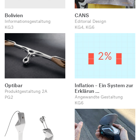
Bolivien
CANS
Informationsgestaltung
Editorial Design
KG3
KG4, KG6
Optibar
Inflation – Ein System zur
Erklärun …
Produktgestaltung 2A
Angewandte Gestaltung
PG2
KG6