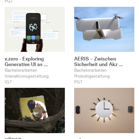
PG7
v.zero - Exploring
AERIS – Zwischen
Generative UI as …
Sicherheit und Akz …
Bachelorarbeiten
Bachelorarbeiten
Interaktionsgestaltung
Produktgestaltung
IG7
PG7