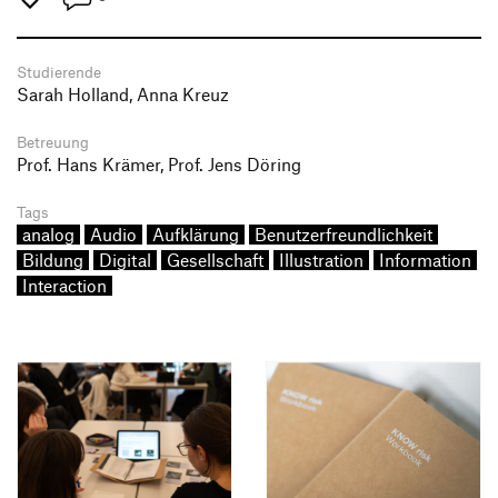
Studierende
Sarah Holland, Anna Kreuz
Betreuung
Prof. Hans Krämer, Prof. Jens Döring
Tags
analog
Audio
Aufklärung
Benutzerfreundlichkeit
Bildung
Digital
Gesellschaft
Illustration
Information
Interaction