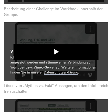
Bearbeitung einer Challenge im Workbook innerhalb der
Gruppe.
Video starten
Ich bin damit einverstanden, dass mir die Medieninhalte
angezeigt werden und stimme einer Verbindung zum
YouTube- bzw. Vimeo-Server zu. Weitere Informationen
finden Sie in unserer
Datenschutzerklärung
.
Lösen von „Mythos vs. Fakt“ Aussagen, um den Infobereich
freizuschalten.