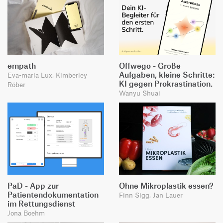
empath
Offwego - Große
Aufgaben, kleine Schritte:
Eva-maria Lux, Kimberley
KI gegen Prokrastination.
Röber
Wanyu Shuai
PaD - App zur
Ohne Mikroplastik essen?
Patientendokumentation
Finn Sigg, Jan Lauer
im Rettungsdienst
Jona Boehm