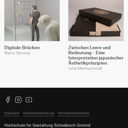
Digitale Brücken
Zwischen Leere und
Bedeutung - Eine
Marco Bonsiep
Interpretation japanischer
Ästhetikprinzipien
Julia Meinlschmidt
Facebook
Instagram
YouTube
Impressum
Datenschutzerklärung
Informationssicherheit
Hochschule für Gestaltung Schwäbisch Gmünd