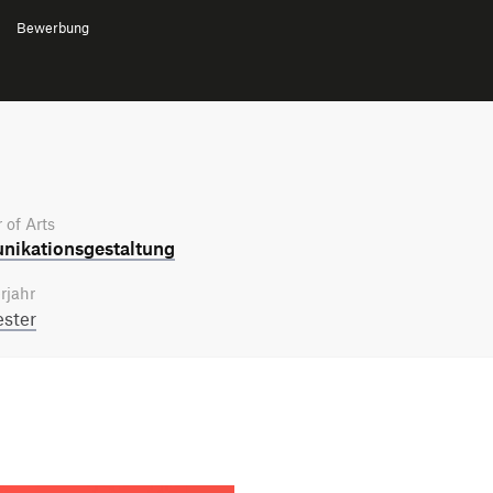
Bewerbung
 of Arts
ikations­gestaltung
rjahr
ster