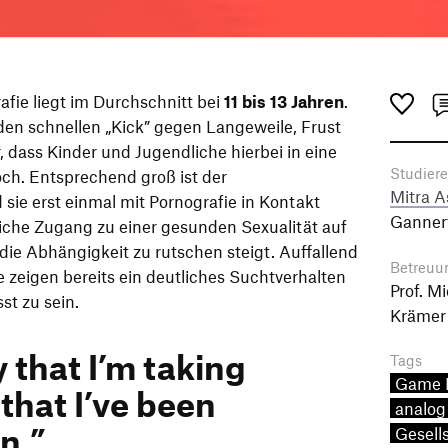
afie liegt im Durchschnitt bei
11 bis 13 Jahren
.
n schnellen „Kick” gegen Langeweile, Frust
, dass Kinder und Jugendliche hierbei in eine
Studier
och. Entsprechend groß ist der
Mitra A
sie erst einmal mit Pornografie in Kontakt
Ganner
iche Zugang zu einer gesunden Sexualität auf
 die Abhängigkeit zu rutschen steigt. Auffallend
Betreuu
e zeigen bereits ein deutliches Suchtverhalten
Prof. M
st zu sein.
Krämer
y that I’m taking
Tags
Game 
that I’ve been
analog
n.”
Gesell