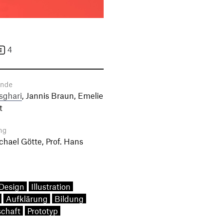
4
ende
sghari
, Jannis Braun, Emelie
t
ng
ichael Götte, Prof. Hans
Design
Illustration
Aufklärung
Bildung
schaft
Prototyp