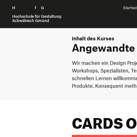
H
Zum Seiteninhalt springen
f
G
Startsei
Hochschule für Gestaltung
Schwäbisch Gmünd
Inhalt des Kurses
Angewandte 
Wir machen ein Design Proje
Workshops, Spezialisten, T
schnellen Lernen willkomm
Produkte. Konsequent meth
CARDS O