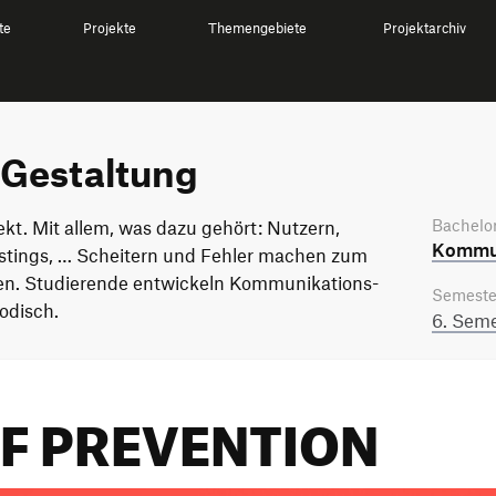
te
Projekte
Themengebiete
Projektarchiv
Gestaltung
Bachelor
kt. Mit allem, was dazu gehört: Nutzern,
Kommun
estings, … Scheitern und Fehler machen zum
en. Studierende entwickeln Kommunikations-
Semeste
odisch.
6. Seme
F PREVENTION