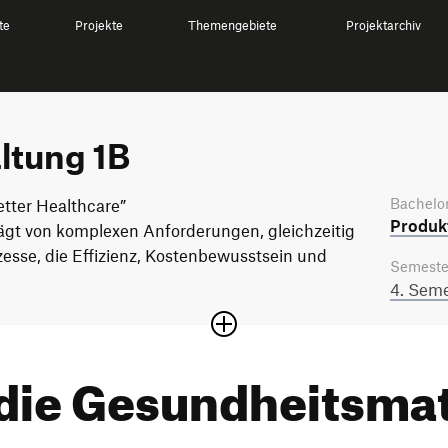
te
Projekte
Themengebiete
Projektarchiv
ltung 1B
Bachelor
etter Healthcare”
Produkt
ägt von komplexen Anforderungen, gleichzeitig
zesse, die Effizienz, Kostenbewusstsein und
Semeste
4. Seme
 die Gesundheitsma