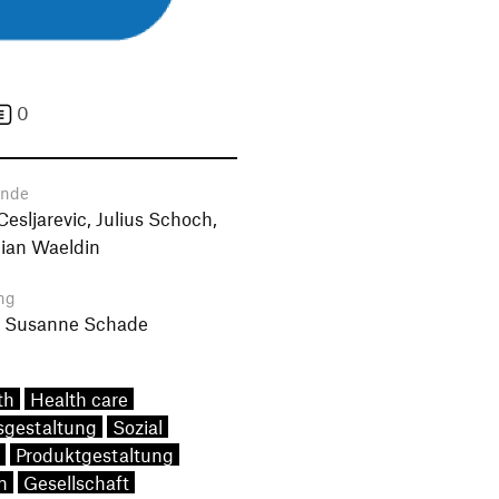
0
ende
sljarevic, Julius Schoch,
ian Waeldin
ng
r. Susanne Schade
th
Health care
sgestaltung
Sozial
Produktgestaltung
n
Gesellschaft