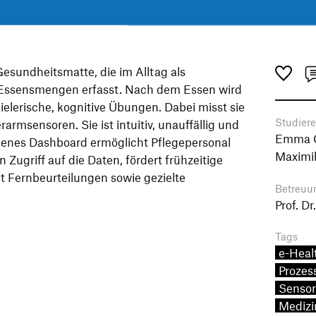
 Gesundheitsmatte, die im Alltag als
 Essensmengen erfasst. Nach dem Essen wird
ielerische, kognitive Übungen. Dabei misst sie
Studier
rarmsensoren. Sie ist intuitiv, unauffällig und
Emma Ce
ndenes Dashboard ermöglicht Pflegepersonal
Maximil
 Zugriff auf die Daten, fördert frühzeitige
t Fernbeurteilungen sowie gezielte
Betreuu
Prof. D
Tags
e-Heal
Prozes
Sensor
Medizi