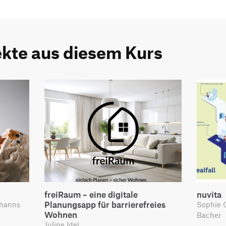
ekte aus diesem Kurs
freiRaum – eine digitale
nuvita
Planungsapp für barrierefreies
ghanns
Sophie G
Wohnen
Bacher
Juline Idel