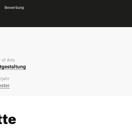
Bewerbung
 of Arts
­gestaltung
rjahr
ster
tte