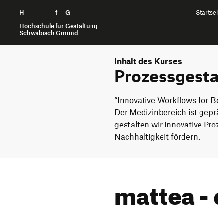
H
Zum Seiteninhalt springen
f
G
Startsei
Hochschule für Gestaltung
Schwäbisch Gmünd
Inhalt des Kurses
Prozessgesta
“Innovative Workflows for B
Der Medizinbereich ist gepr
gestalten wir innovative Pro
Nachhaltigkeit fördern.
mattea -