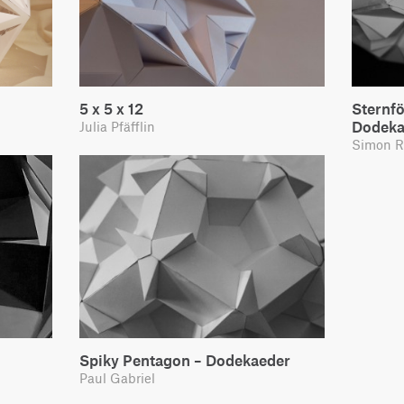
5 x 5 x 12
Sternf
Dodeka
Julia Pfäfflin
Simon R
Spiky Pentagon – Dodekaeder
Paul Gabriel