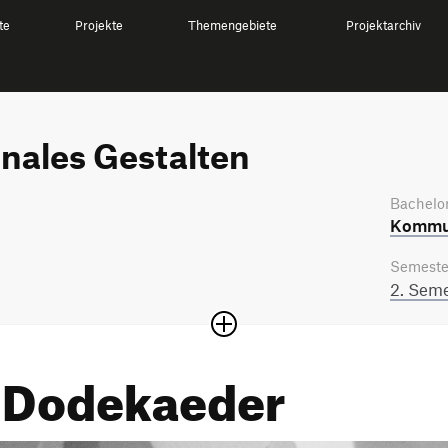
te
Projekte
Themengebiete
Projektarchiv
nales Gestalten
Bachelor
Kommun
Semeste
2. Seme
 Dodekaeder