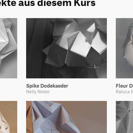
ekte aus diesem Kurs
Spike Dodekaeder
Fleur 
Nelly Nieter
Raluca 