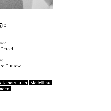
0
ende
 Gerold
ng
arc Guntow
-Konstruktion
Modellbau
lagen