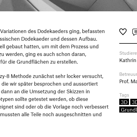
 Variationen des Dodekaeders ging, befassten
lassischen Dodekaeder und dessen Aufbau.
ll gebaut hatten, um mit dem Prozess und
Studier
u werden, ging es auch schon daran,
Kathrin
ür die Grundflächen zu erstellen.
Betreuu
zy-8 Methode zunächst sehr locker versucht,
Prof. M
, die wir später besprochen und aussortiert
s dann an die Umsetzung der Skizzen in
Tags
otypen sollte getestet werden, ob diese
3D
3D
ignet sind oder ob die Vorlage noch verbessert
Grund
ussten alle Teile noch ausgeschnitten und