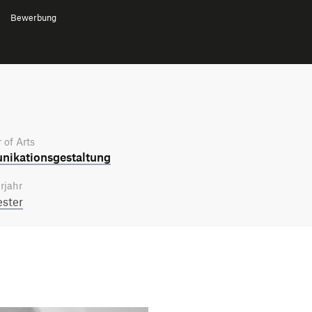
Bewerbung
 of Arts
ikations­gestaltung
rjahr
ster