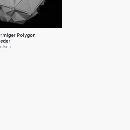
örmiger Polygon
eder
utsch