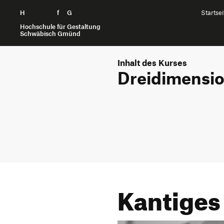
H
Zum Seiteninhalt springen
f
G
Startsei
Hochschule für Gestaltung
Schwäbisch Gmünd
Inhalt des Kurses
Dreidimensio
Kantiges