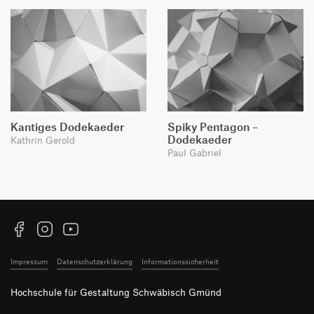
Kantiges Dodekaeder
Spiky Pentagon –
Dodekaeder
Kathrin Gerold
Paul Gabriel
Facebook
Instagram
YouTube
Impressum
Datenschutzerklärung
Informationssicherheit
Hochschule für Gestaltung Schwäbisch Gmünd