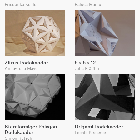
Friederike Kohler
Raluca Maniu
Zitrus Dodekaeder
5 x 5 x 12
Anna-Lena Mayer
Julia Pfäfflin
Sternförmiger Polygon
Origami Dodekaeder
Dodekaeder
Leonie Kirsamer
Simon Rutsch