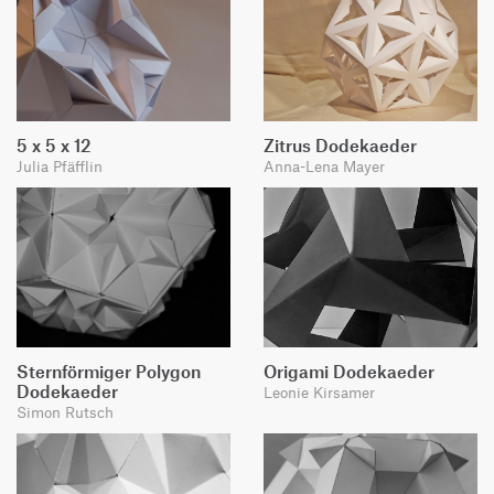
5 x 5 x 12
Zitrus Dodekaeder
Julia Pfäfflin
Anna-Lena Mayer
Sternförmiger Polygon
Origami Dodekaeder
Dodekaeder
Leonie Kirsamer
Simon Rutsch