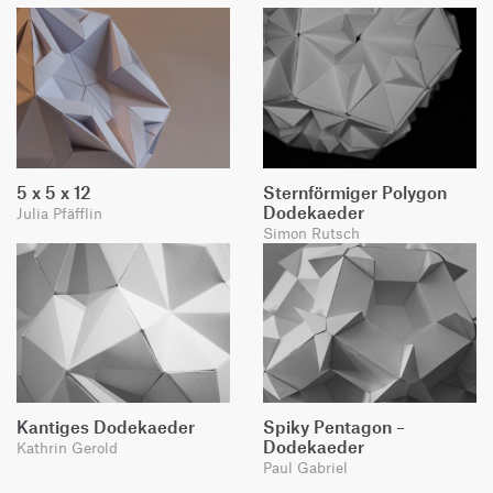
5 x 5 x 12
Sternförmiger Polygon
Dodekaeder
Julia Pfäfflin
Simon Rutsch
Kantiges Dodekaeder
Spiky Pentagon –
Dodekaeder
Kathrin Gerold
Paul Gabriel