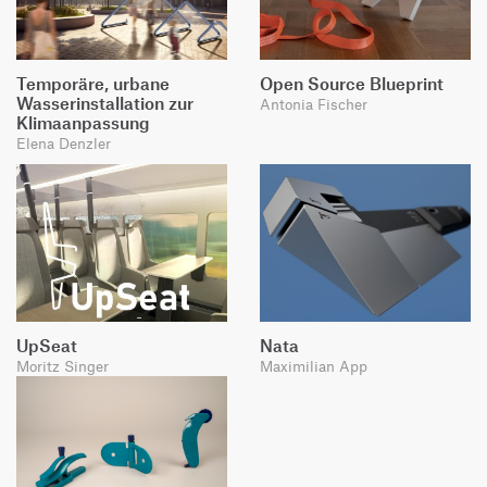
Temporäre, urbane
Open Source Blueprint
Wasserinstallation zur
Antonia Fischer
Klimaanpassung
Elena Denzler
UpSeat
Nata
Moritz Singer
Maximilian App