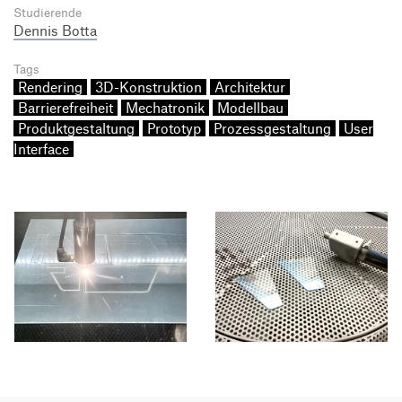
Studierende
Dennis Botta
Tags
Rendering
3D-Konstruktion
Architektur
Barrierefreiheit
Mechatronik
Modellbau
Produktgestaltung
Prototyp
Prozessgestaltung
User
Interface