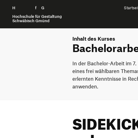
H
Zum Seiteninhalt springen
f
G
Startsei
Hochschule für Gestaltung
Schwäbisch Gmünd
Inhalt des Kurses
Bachelorarbe
In der Bachelor-Arbeit im 7
eines frei wählbaren Themas
erlernten Kenntnisse in Re
anwenden.
SIDEKICK 
gehen.