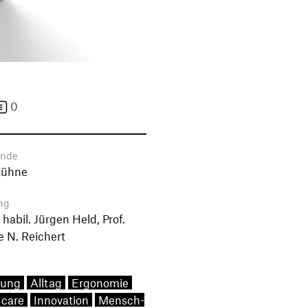
0
ende
Kühne
ng
. habil. Jürgen Held, Prof.
e N. Reichert
ung
Alltag
Ergonomie
 care
Innovation
Mensch-