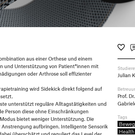
 Kombination aus einer Orthese und einem
ion und Unterstützung von Patient*innen mit
Studier
digungen oder Arthrose soll effizienter
Julian 
apietraining wird Sidekick direkt folgend auf
Betreuu
Prof. Dr
setzt.
Gabriel
rste unterstützt reguläre Alltagstätigkeiten und
ende Person diese ohne Einschränkungen
Tags
 Modus bietet weniger Unterstützung. Die
Beweg
Anstrengung aufbringen. Intelligente Sensorik
Health
dabei überschätzt und reguliert das Level der