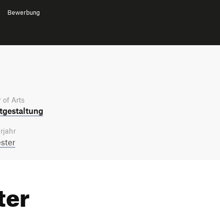
Bewerbung
 of Arts
­gestaltung
rjahr
ster
ter