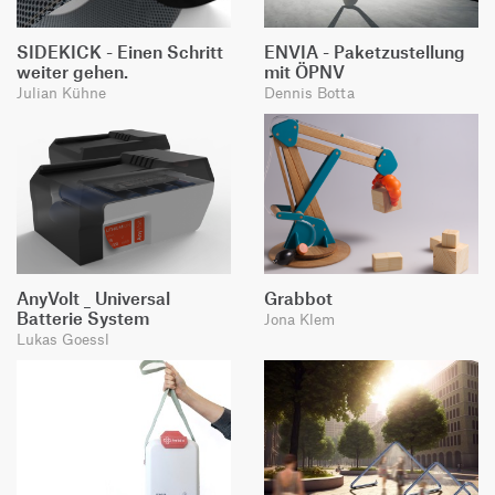
SIDEKICK - Einen Schritt
ENVIA - Paketzustellung
weiter gehen.
mit ÖPNV
Julian Kühne
Dennis Botta
AnyVolt _ Universal
Grabbot
Batterie System
Jona Klem
Lukas Goessl