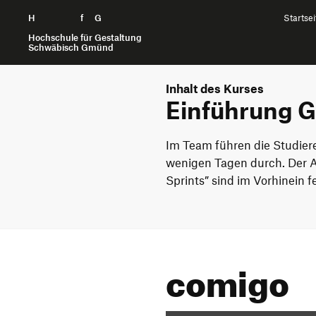
H
Zum Seiteninhalt springen
f
G
Startsei
Hochschule für Gestaltung
Schwäbisch Gmünd
Inhalt des Kurses
Einführung G
Im Team führen die Studier
wenigen Tagen durch. Der A
Sprints” sind im Vorhinein f
comigo