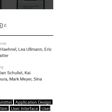
0
ende
Haehnel, Lea Ullmann, Eric
atter
ng
ian Schulist, Kai
ura, Mark Meyer, Sina
mittel
Application Design
tion
User Interface
User