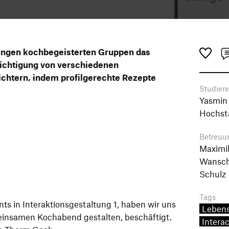
jungen kochbegeisterten Gruppen das
ichtigung von verschiedenen
chtern, indem profilgerechte Rezepte
Studier
Yasmin 
Hochst
Betreuu
Maximil
Wansch
Schulz
Tags
s in Interaktionsgestaltung 1, haben wir uns
Lebens
insamen Kochabend gestalten, beschäftigt.
Interac