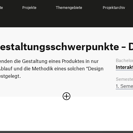
te
Projekte
Themengebiete
Projektarchiv
estaltungsschwerpunkte – D
Bachelor
enden die Gestaltung eines Produktes in nur
Interak
blauf und die Methodik eines solchen “Design
estgelegt.
Semeste
1. Seme