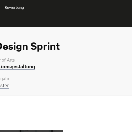
Bewerbung
esign Sprint
 of Arts
tions­gestaltung
rjahr
ster