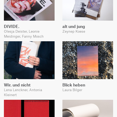
DIVIDE.
alt und jung
Olesja Deister, Leonie
Zeynep Koese
Meidinger, Fanny Mosch
Wir. und nicht
Blick heben
Lena Lenckner, Antonia
Laura Bilger
Kleinert