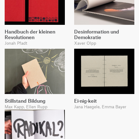
Handbuch der kleinen
Desinformation und
Revolutionen
Demokratie
Jonah Pfadt
Xaver Olpp
Stillstand Bildung
Ei·nig·keit
Max Kapp, Ellen Rupp
Jana Haegele, Emma Bayer