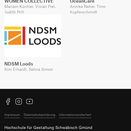
WOMEN COLLECTIVE
OceanCare
Mariam Küchler, Vivian Piel,
Annika Neher, Timo
Judith Prill
Kupferschmidt
NDSM Loods
Kim Erhardt, Selina Simon
Facebook
Instagram
YouTube
Impressum
Datenschutzerklärung
Informationssicherheit
Hochschule für Gestaltung Schwäbisch Gmünd