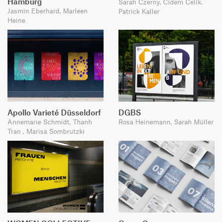
Hamburg
Sarah Czerny, Cidem Celik,
Jasmin Eberhard, Marleen
Patrick Kaller
Heine
Apollo Varieté Düsseldorf
DGBS
Annemarie Schmidt, Thanh
Rosa Heinemann, Sarah Müller
Tran , Marisa Sombrutzki