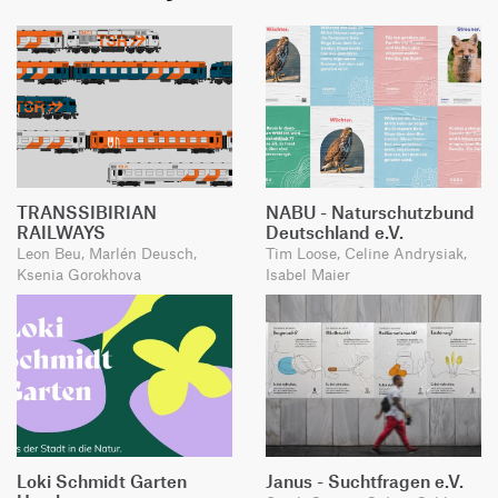
TRANSSIBIRIAN
NABU - Naturschutzbund
RAILWAYS
Deutschland e.V.
Leon Beu, Marlén Deusch,
Tim Loose, Celine Andrysiak,
Ksenia Gorokhova
Isabel Maier
Loki Schmidt Garten
Janus - Suchtfragen e.V.