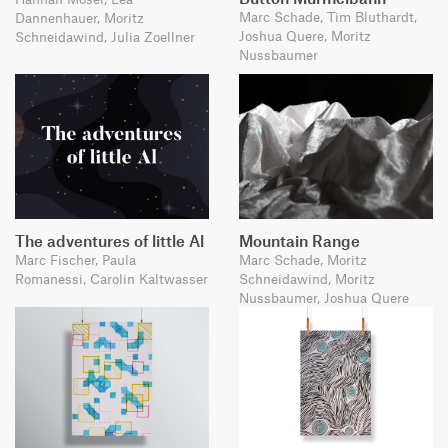
Marc Schade, Tim Bluthardt,
Dannenhauer, Moritz
Joshua Quere, Moritz
Schneidawind, Julia Zoellner
Nussbaumer
The adventures of little Al
Mountain Range
Marc Fischer, Paula
Marc Schade, Moritz
Romanessi, Carolin Kaltwasser
Schneidawind, Moritz
Nussbaumer, Joshua Quere