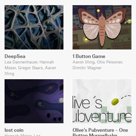
DeepSea
1 Button Game
Lea Dannenhauer, Hannah
Aaron Illing, Otis Peissner,
Moser, Gregor Baars, Aaron
Dimitri Wagner
Illing
lost coin
Olive's Pubventure – One
Button Murmelbahn
Hannah Moser, Lea