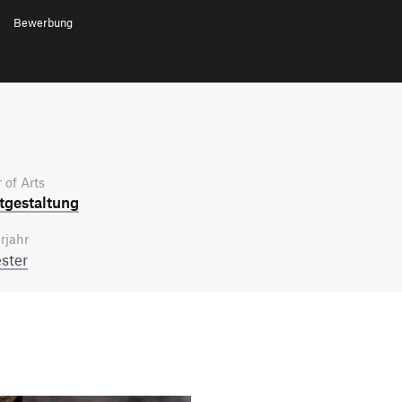
Bewerbung
 of Arts
­gestaltung
rjahr
ster