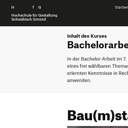
H
Zum Seiteninhalt springen
f
G
Startsei
Hochschule für Gestaltung
Schwäbisch Gmünd
Inhalt des Kurses
Bachelorarbe
In der Bachelor-Arbeit im 7
eines frei wählbaren Themas
erlernten Kenntnisse in Re
anwenden.
Bau(m)s