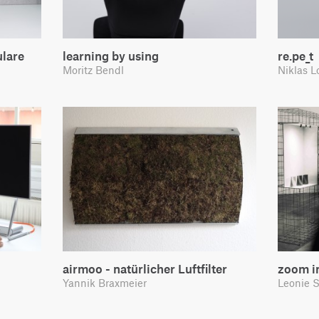
lare
learning by using
re.pe_t
Moritz Bendl
Niklas L
airmoo - natürlicher Luftfilter
zoom in
Yannik Braxmeier
Leonie S