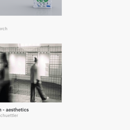
orch
 - aesthetics
chuettler