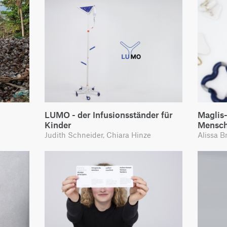
LUMO - der Infusionsständer für
Maglis
Kinder
Mensc
Judith Schneider, Chiara Hinze
Alissa B