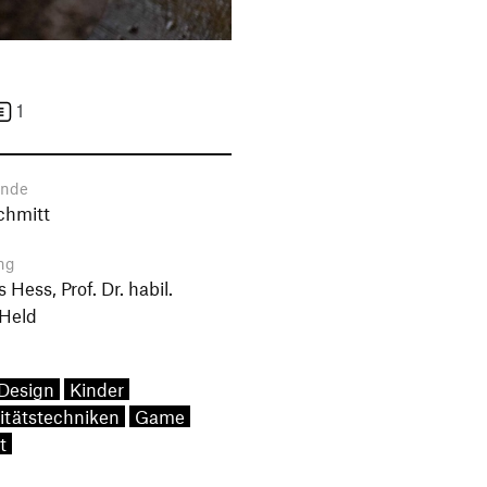
1
ende
chmitt
ng
Hess, Prof. Dr. habil.
 Held
 Design
Kinder
vitätstechniken
Game
t