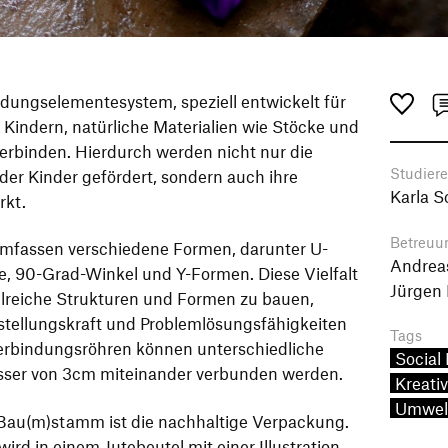
dungselementesystem, speziell entwickelt für
 Kindern, natürliche Materialien wie Stöcke und
verbinden. Hierdurch werden nicht nur die
Studier
 der Kinder gefördert, sondern auch ihre
Karla S
rkt.
Betreuu
mfassen verschiedene Formen, darunter U-
Andreas 
e, 90-Grad-Winkel und Y-Formen. Diese Vielfalt
Jürgen
hlreiche Strukturen und Formen zu bauen,
stellungskraft und Problemlösungsfähigkeiten
Tags
erbindungsröhren können unterschiedliche
Social
sser von 3cm miteinander verbunden werden.
Kreati
Umwel
Bau(m)stamm ist die nachhaltige Verpackung.
rd in einem Jutebeutel mit einer Illustration