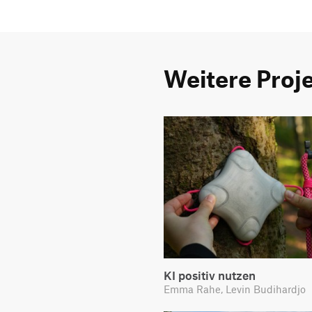
Weitere Proj
KI positiv nutzen
Emma Rahe, Levin Budihardjo