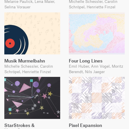
Melanie Paulick, Lena Maier,
Michelle Schessler, Carolin
Selina Vorauer
Schröpel, Henriette Finzel
Musik Murmelbahn
Four Long Lines
Michelle Schessler, Carolin
Emil Huber, Ann Vogel, Moritz
Schröpel, Henriette Finzel
Berendt, Nils Jaeger
StarStrokes &
Pixel Expansion