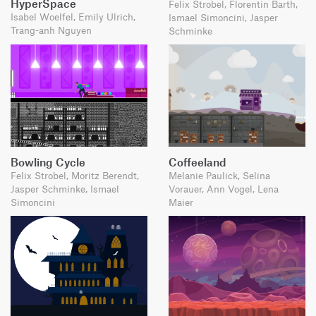
HyperSpace
Felix Strobel, Florentin Barth,
Isabel Woelfel, Emily Ulrich,
Ismael Simoncini, Jasper
Trang-anh Nguyen
Schminke
Bowling Cycle
Coffeeland
Felix Strobel, Moritz Berendt,
Melanie Paulick, Selina
Jasper Schminke, Ismael
Vorauer, Ann Vogel, Lena
Simoncini
Maier