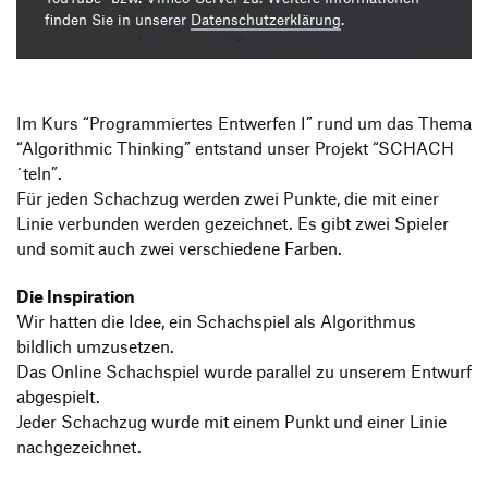
Produktgestaltung B.A.
Transfer und Kooperation
finden Sie in unserer
Datenschutzerklärung
.
Strategische Gestaltung M.A.
Im Kurs “Programmiertes Entwerfen I” rund um das Thema
“Algorithmic Thinking” entstand unser Projekt “SCHACH
´teln”.
Für jeden Schachzug werden zwei Punkte, die mit einer
Linie verbunden werden gezeichnet. Es gibt zwei Spieler
und somit auch zwei verschiedene Farben.
Die Inspiration
Wir hatten die Idee, ein Schachspiel als Algorithmus
bildlich umzusetzen.
Das Online Schachspiel wurde parallel zu unserem Entwurf
abgespielt.
Jeder Schachzug wurde mit einem Punkt und einer Linie
nachgezeichnet.