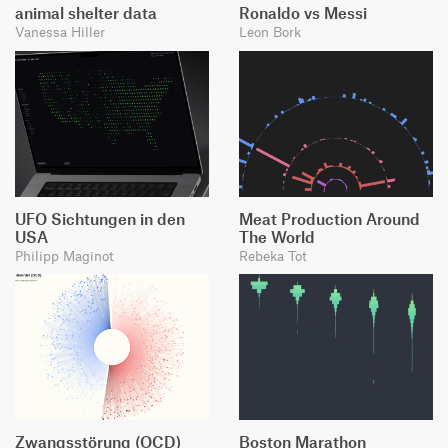
animal shelter data
Ronaldo vs Messi
Vanessa Hiller
Leon Bork
UFO Sichtungen in den
Meat Production Around
USA
The World
Philipp Maginot
Rebeka Tot
Zwangsstörung (OCD)
Boston Marathon