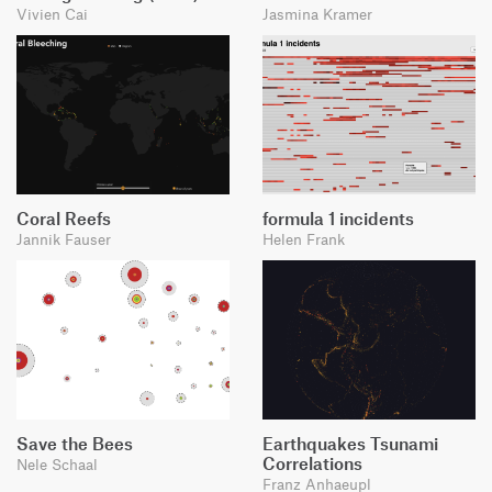
Vivien Cai
Jasmina Kramer
Coral Reefs
formula 1 incidents
Jannik Fauser
Helen Frank
Save the Bees
Earthquakes Tsunami
Correlations
Nele Schaal
Franz Anhaeupl