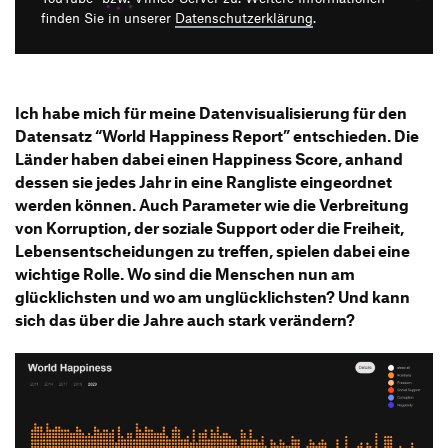
Produktgestaltung B.A.
Transfer und Kooperation
finden Sie in unserer
Datenschutzerklärung
.
Strategische Gestaltung M.A.
Ich habe mich für meine Datenvisualisierung für den
Datensatz “World Happiness Report” entschieden. Die
Länder haben dabei einen Happiness Score, anhand
dessen sie jedes Jahr in eine Rangliste eingeordnet
werden können. Auch Parameter wie die Verbreitung
von Korruption, der soziale Support oder die Freiheit,
Lebensentscheidungen zu treffen, spielen dabei eine
wichtige Rolle. Wo sind die Menschen nun am
glücklichsten und wo am unglücklichsten? Und kann
sich das über die Jahre auch stark verändern?