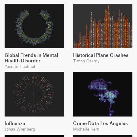
Global Trends in Mental
Historical Plane Crashes
Health Disorder
Timon Czarny
Yasmin Haehnel
Influenza
Crime Data Los Angeles
Jonas Wienberg
Michelle Kern