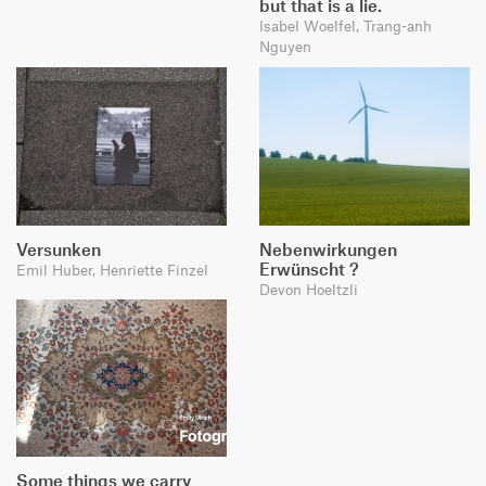
but that is a lie.
Isabel Woelfel, Trang-anh
Nguyen
Versunken
Nebenwirkungen
Erwünscht ?
Emil Huber, Henriette Finzel
Devon Hoeltzli
Some things we carry