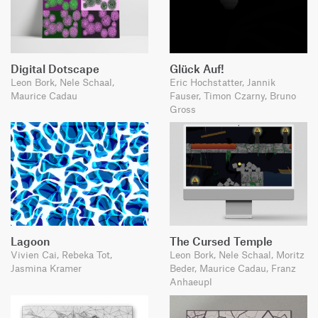
Digital Dotscape
Glück Auf!
Leon Bork, Nele Schaal,
Eric Hochstatter, Jannik
Maurice Cadau
Fauser, Timon Czarny, Bruno
Gross
Lagoon
The Cursed Temple
Vivien Cai, Rebeka Tot,
Leon Bork, Nele Schaal, Moritz
Jasmina Kramer
Beder, Maurice Cadau, Franz
Anhaeupl