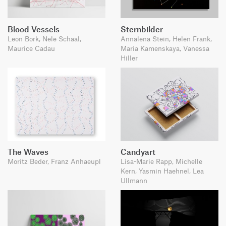
Blood Vessels
Sternbilder
Leon Bork, Nele Schaal,
Annalena Stein, Helen Frank,
Maurice Cadau
Maria Kamenskaya, Vanessa
Hiller
The Waves
Candyart
Moritz Beder, Franz Anhaeupl
Lisa-Marie Rapp, Michelle
Kern, Yasmin Haehnel, Lea
Ullmann