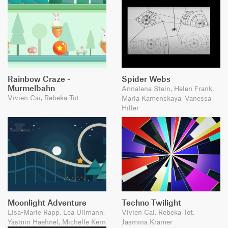
Rainbow Craze -
Spider Webs
Murmelbahn
Annalena Stein, Helen Frank,
Vivien Cai, Rebeka Tot
Maria Kamenskaya, Vanessa
Hiller
Moonlight Adventure
Techno Twilight
Lisa-Marie Rapp, Lea Ullmann,
Vivien Cai, Rebeka Tot,
Yasmin Haehnel, Michelle Kern
Jasmina Kramer