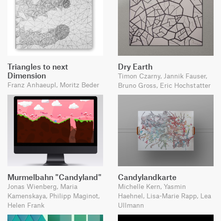
Triangles to next
Dry Earth
Dimension
Timon Czarny, Jannik Fauser,
Franz Anhaeupl, Moritz Beder
Bruno Gross, Eric Hochstatter
Murmelbahn "Candyland"
Candylandkarte
Jonas Wienberg, Maria
Michelle Kern, Yasmin
Kamenskaya, Philipp Maginot,
Haehnel, Lisa-Marie Rapp, Lea
Helen Frank
Ullmann