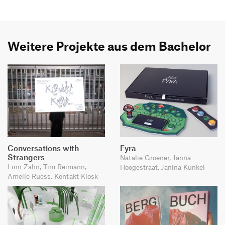
Weitere Projekte aus dem Bachelor
Conversations with
Fyra
Strangers
Natalie Groener, Janna
Linn Zahn, Tim Reimann,
Hoogestraat, Janina Kunkel
Amelie Ruess, Kontakt Kiosk