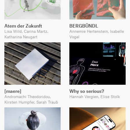
Atem der Zukunft
BERGBÜNDL
Lisa Wild, Carina Martz,
Annemie Hertenstein, Isabelle
Katharina Neugart
Vogel
[maere]
Why so serious?
Andromachi Theodoridou,
Hannah Vergien, Elise Stolk
Kirsten Humpfer, Sarah Traub