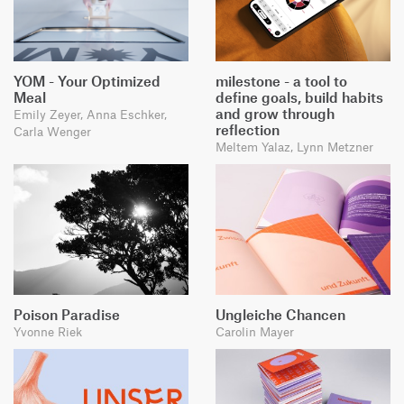
YOM - Your Optimized
milestone - a tool to
Meal
define goals, build habits
and grow through
Emily Zeyer, Anna Eschker,
reflection
Carla Wenger
Meltem Yalaz, Lynn Metzner
Poison Paradise
Ungleiche Chancen
Yvonne Riek
Carolin Mayer