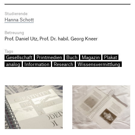
Studierende
Hanna Schott
Betreuung
Prof. Daniel Utz, Prof. Dr. habil. Georg Kneer
Tags
Gesellschaft
Printmedien
Buch
Magazin
Plakat
analog
Information
Research
Wissensvermittlung