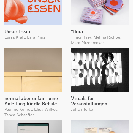
Unser Essen
*flora
Luisa Kraft, Lara Prinz
Timon Frey, Melina Richter,
Mara Pfizenmayer
normal aber unfair - eine
Visuals für
Anleitung für die Schule
Veranstaltungen
Pauline Kuhrdt, Elisa Wilkes,
Julian Törke
Tabea Schaeffer