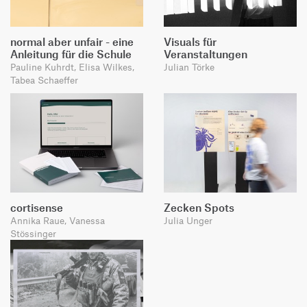
normal aber unfair - eine
Visuals für
Anleitung für die Schule
Veranstaltungen
Pauline Kuhrdt, Elisa Wilkes,
Julian Törke
Tabea Schaeffer
cortisense
Zecken Spots
Annika Raue, Vanessa
Julia Unger
Stössinger