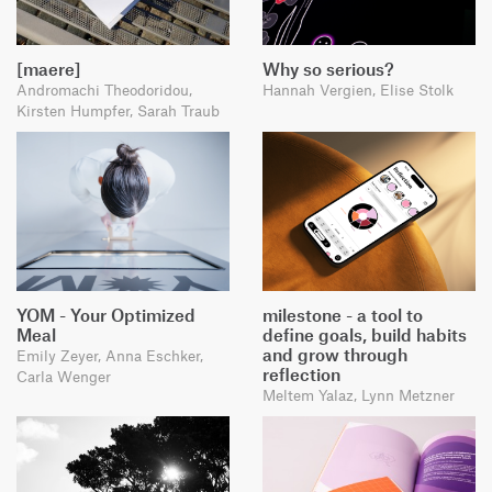
[maere]
Why so serious?
Andromachi Theodoridou,
Hannah Vergien, Elise Stolk
Kirsten Humpfer, Sarah Traub
YOM - Your Optimized
milestone - a tool to
Meal
define goals, build habits
and grow through
Emily Zeyer, Anna Eschker,
reflection
Carla Wenger
Meltem Yalaz, Lynn Metzner