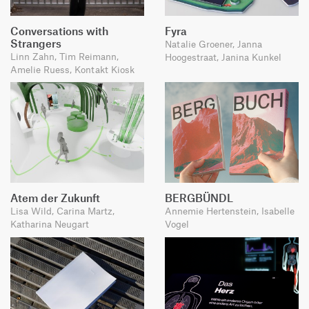
Conversations with
Fyra
Strangers
Natalie Groener, Janna
Linn Zahn, Tim Reimann,
Hoogestraat, Janina Kunkel
Amelie Ruess, Kontakt Kiosk
Atem der Zukunft
BERGBÜNDL
Lisa Wild, Carina Martz,
Annemie Hertenstein, Isabelle
Katharina Neugart
Vogel